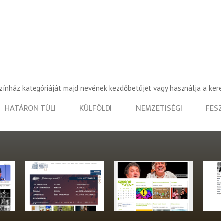
színház kategóriáját majd nevének kezdőbetűjét vagy használja a ker
HATÁRON TÚLI
KÜLFÖLDI
NEMZETISÉGI
FES