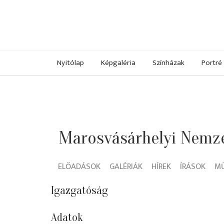
Nyitólap
Képgaléria
Színházak
Portré
Marosvásárhelyi Nemze
ELŐADÁSOK
GALÉRIÁK
HÍREK
ÍRÁSOK
M
Igazgatóság
Adatok