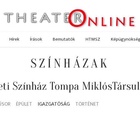
Hírek
Írások
Bemutatók
HTMSZ
Képügynöksé
SZÍNHÁZAK
ti Színház Tompa MiklósTársul
ŰSOR
ÉPÜLET
IGAZGATÓSÁG
TÖRTÉNET