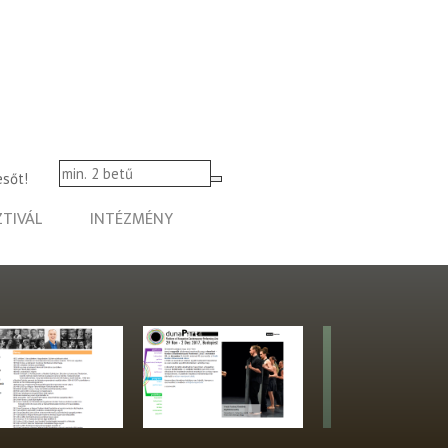
esőt!
ZTIVÁL
INTÉZMÉNY