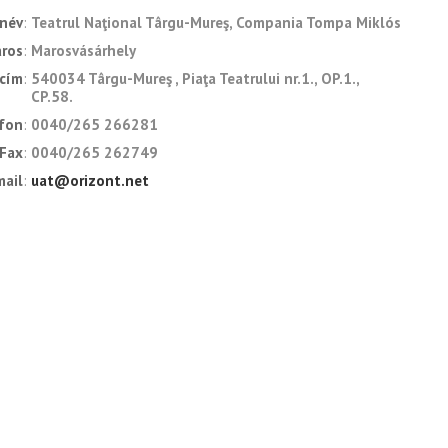
 név
Teatrul Naţional Târgu-Mureş, Compania Tompa Miklós
áros
Marosvásárhely
cím
540034 Târgu-Mureş , Piaţa Teatrului nr.1., OP.1.,
CP.58.
fon
0040/265 266281
Fax
0040/265 262749
mail
uat@orizont.net