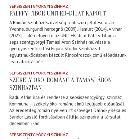
SEPSISZENTGYÖRGYI SZÍNHÁZ
PÁLFFY TIBOR UNITER-DÍJAT KAPOTT
A Román Színházi Szövetség többszöri jelölése után –
Yvonne, burgundi hercegnő (2009), Hamlet (2014), A vihar
(2025) – idén elnyerte az UNITER-díjat Pálffy Tibor, a
sepsiszentgyörgyi Tamási Áron Színház művésze a
gyergyószentmiklósi Figura Stúdió Színházzal
együttműködésben készült Rinocéroszok című előadásunk
Jean alakításáért.
SEPSISZENTGYÖRGYI SZÍNHÁZ
SZÉKELY ÖKO-ROMÁNC A TAMÁSI ÁRON
SZÍNHÁZBAN
Radu Afrim írta és rendezte a sepsiszentgyörgyi színház
Kommuna – székely öko-románc című legújabb előadását.
Az eredetileg román nyelven írt szöveget Dálnoky Réka és
Sándor László fordításában állítja színpadra a társulat
december 2-án.
SEPSISZENTGYÖRGYI SZÍNHÁZ