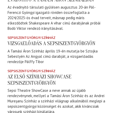
Az évadnyitó társulati gyűlésen augusztus 20-án Pál-
Ferenczi Gyöngyi igazgató röviden összefoglalta a
2024/2025-ös évad terveit, másnap pedig máris
elkezdődtek Shakespeare A vihar című darabjának próbái
Bodó Viktor rendező irányításával.
SEPSISZENTGYÖRGYI SZÍNHÁZ
VIZSGAELŐADÁS A SEPSISZENTGYÖRGYÖN
A Tamási Áron Színház április 19-én mutatja be Sztojka
Sebestyén Az Angyal című darabját, a vizsgaelőadás
rendezője Pálffy Tibor
SEPSISZENTGYÖRGYI SZÍNHÁZ
AZ ELSŐ SZÍNHÁZI SHOWCASE
SEPSISZENTGYÖRGYÖN
Sepsi Theatre ShowCase a neve annak az újabb
rendezvénynek, mellyel a Tamási Áron Színház és az Andrei
Mureșanu Színház a színházi világnap alkalmából meglepi a
sepsiszentgyörgyi közönséget és azokat, akik kíváncsiak
városunk színházi kínálatára.