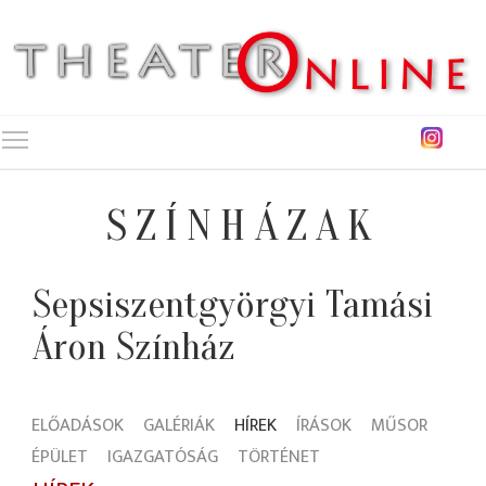
Toggle main menu visibility
SZÍNHÁZAK
Sepsiszentgyörgyi Tamási
Áron Színház
ELŐADÁSOK
GALÉRIÁK
HÍREK
ÍRÁSOK
MŰSOR
ÉPÜLET
IGAZGATÓSÁG
TÖRTÉNET