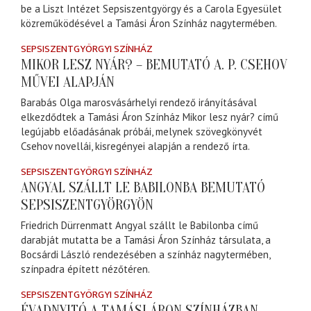
be a Liszt Intézet Sepsiszentgyörgy és a Carola Egyesület
közreműködésével a Tamási Áron Színház nagytermében.
SEPSISZENTGYÖRGYI SZÍNHÁZ
MIKOR LESZ NYÁR? – BEMUTATÓ A. P. CSEHOV
MŰVEI ALAPJÁN
Barabás Olga marosvásárhelyi rendező irányításával
elkezdődtek a Tamási Áron Színház Mikor lesz nyár? című
legújabb előadásának próbái, melynek szövegkönyvét
Csehov novellái, kisregényei alapján a rendező írta.
SEPSISZENTGYÖRGYI SZÍNHÁZ
ANGYAL SZÁLLT LE BABILONBA BEMUTATÓ
SEPSISZENTGYÖRGYÖN
Friedrich Dürrenmatt Angyal szállt le Babilonba című
darabját mutatta be a Tamási Áron Színház társulata, a
Bocsárdi László rendezésében a színház nagytermében,
színpadra épített nézőtéren.
SEPSISZENTGYÖRGYI SZÍNHÁZ
ÉVADNYITÓ A TAMÁSI ÁRON SZÍNHÁZBAN