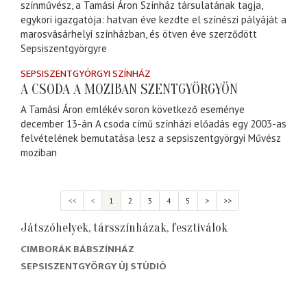
színművész, a Tamási Áron Színház társulatának tagja,
egykori igazgatója: hatvan éve kezdte el színészi pályáját a
marosvásárhelyi színházban, és ötven éve szerződött
Sepsiszentgyörgyre
SEPSISZENTGYÖRGYI SZÍNHÁZ
A CSODA A MOZIBAN SZENTGYÖRGYÖN
A Tamási Áron emlékév soron következő eseménye
december 13-án A csoda című színházi előadás egy 2003-as
felvételének bemutatása lesz a sepsiszentgyörgyi Művész
moziban
<<
<
1
2
3
4
5
>
>>
Játszóhelyek, társszínházak, fesztiválok
CIMBORÁK BÁBSZÍNHÁZ
SEPSISZENTGYÖRGY ÚJ STÚDIÓ