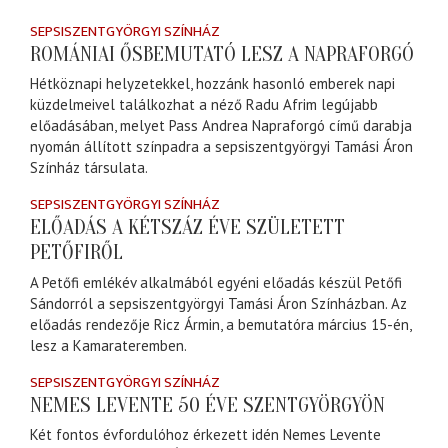
SEPSISZENTGYÖRGYI SZÍNHÁZ
ROMÁNIAI ŐSBEMUTATÓ LESZ A NAPRAFORGÓ
Hétköznapi helyzetekkel, hozzánk hasonló emberek napi
küzdelmeivel találkozhat a néző Radu Afrim legújabb
előadásában, melyet Pass Andrea Napraforgó című darabja
nyomán állított színpadra a sepsiszentgyörgyi Tamási Áron
Színház társulata.
SEPSISZENTGYÖRGYI SZÍNHÁZ
ELŐADÁS A KÉTSZÁZ ÉVE SZÜLETETT
PETŐFIRŐL
A Petőfi emlékév alkalmából egyéni előadás készül Petőfi
Sándorról a sepsiszentgyörgyi Tamási Áron Színházban. Az
előadás rendezője Ricz Ármin, a bemutatóra március 15-én,
lesz a Kamarateremben.
SEPSISZENTGYÖRGYI SZÍNHÁZ
NEMES LEVENTE 50 ÉVE SZENTGYÖRGYÖN
Két fontos évfordulóhoz érkezett idén Nemes Levente