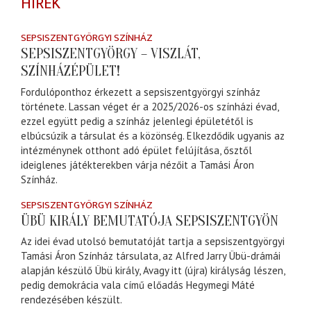
HÍREK
SEPSISZENTGYÖRGYI SZÍNHÁZ
SEPSISZENTGYÖRGY – VISZLÁT,
SZÍNHÁZÉPÜLET!
Fordulóponthoz érkezett a sepsiszentgyörgyi színház
története. Lassan véget ér a 2025/2026-os színházi évad,
ezzel együtt pedig a színház jelenlegi épületétől is
elbúcsúzik a társulat és a közönség. Elkezdődik ugyanis az
intézménynek otthont adó épület felújítása, ősztől
ideiglenes játékterekben várja nézőit a Tamási Áron
Színház.
SEPSISZENTGYÖRGYI SZÍNHÁZ
ÜBÜ KIRÁLY BEMUTATÓJA SEPSISZENTGYÖN
Az idei évad utolsó bemutatóját tartja a sepsiszentgyörgyi
Tamási Áron Színház társulata, az Alfred Jarry Übü-drámái
alapján készülő Übü király, Avagy itt (újra) királyság lészen,
pedig demokrácia vala című előadás Hegymegi Máté
rendezésében készült.