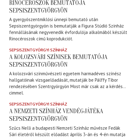
RINOCÉROSZOK BEMUTATÓJA
SEPSISZENTGYÖRGYÖN
A gyergyószentmiklósi ünnepi bemutató után
Sepsiszentgyörgyön is bemutatják a Figura Stúdió Színház
fennállásának negyvenedik évfordulója alkalmából készült
Rinocéroszok című koprodukciót.
SEPSISZENTGYÖRGYI SZÍNHÁZ
A KOLOZSVÁRI SZÍNISEK BEMUTATÓJA
SEPSISZENTGYÖRGYÖN
A kolozsvári színművészeti egyetem harmadéves színész
hallgatóinak vizsgaelőadását, mutatják be Pálffy Tibor
rendezésében Szentrgyörgyön Most már csak az a kérdés…
cimmel.
SEPSISZENTGYÖRGYI SZÍNHÁZ
A NEMZETI SZÍNHÁZ VENDÉGJÁTÉKA
SEPSISZENTGYÖRGYÖN
Szűcs Nelli a budapesti Nemzeti Színház művésze Fedák
Sári életéről készült előadást április 3-án és 4-én mutatja