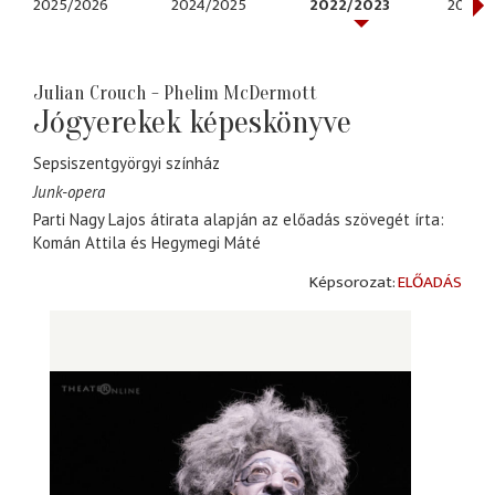
2025/2026
2024/2025
2022/2023
2021/2
Julian Crouch - Phelim McDermott
Jógyerekek képeskönyve
Sepsiszentgyörgyi színház
Junk-opera
Parti Nagy Lajos átirata alapján az előadás szövegét írta:
Komán Attila és Hegymegi Máté
ELŐADÁS