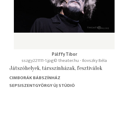
Pálffy Tibor
sszgy221111-1.jpg
© theater.hu - Ilovszky Béla
Játszóhelyek, társszínházak, fesztiválok
CIMBORÁK BÁBSZÍNHÁZ
SEPSISZENTGYÖRGY ÚJ STÚDIÓ