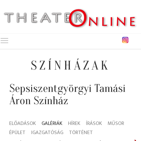
Toggle main menu visibility
SZÍNHÁZAK
Sepsiszentgyörgyi Tamási
Áron Színház
ELŐADÁSOK
GALÉRIÁK
HÍREK
ÍRÁSOK
MŰSOR
ÉPÜLET
IGAZGATÓSÁG
TÖRTÉNET