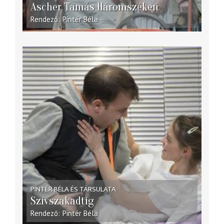
Ascher Tamás Háromszéken
Rendező
Pintér Béla
PINTÉR BÉLA ÉS TÁRSULATA
Szívszakadtig
Rendező
Pintér Béla