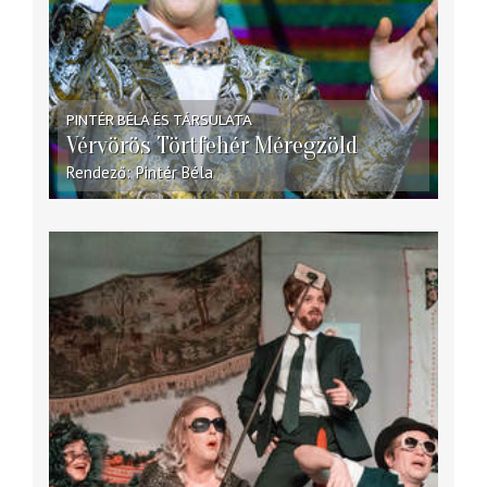
PINTÉR BÉLA ÉS TÁRSULATA
Vérvörös Törtfehér Méregzöld
Rendező
Pintér Béla