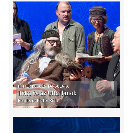
PINTÉR BÉLA ÉS TÁRSULATA
Réka és az Oltatlanok
Rendező
Pintér Béla