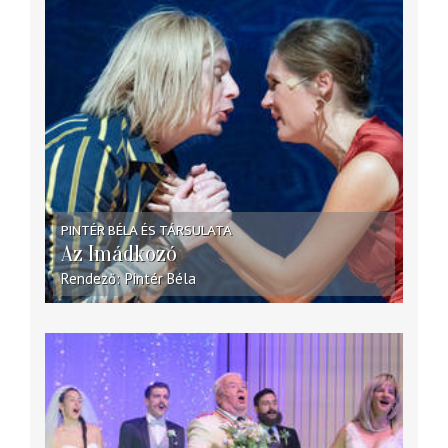
PINTÉR BÉLA ÉS TÁRSULATA
Az Imádkozó
Rendező
Pintér Béla