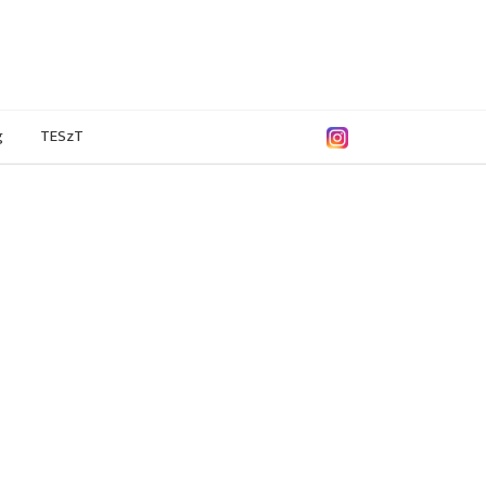
g
TESzT