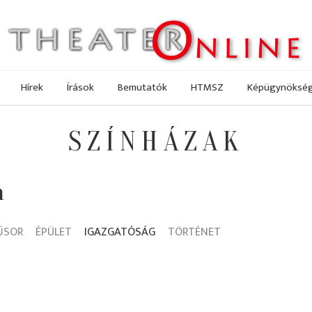
Hírek
Írások
Bemutatók
HTMSZ
Képügynöksé
SZÍNHÁZAK
a
ŰSOR
ÉPÜLET
IGAZGATÓSÁG
TÖRTÉNET