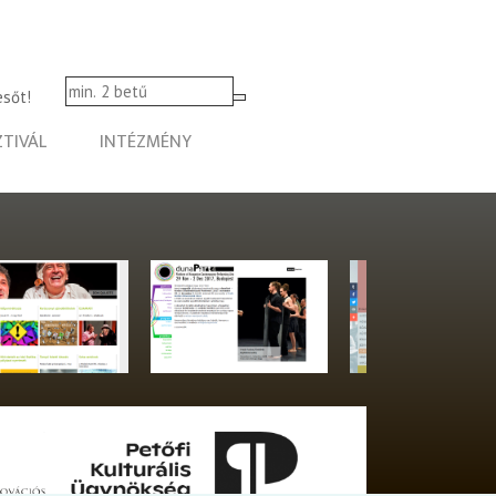
esőt!
ZTIVÁL
INTÉZMÉNY