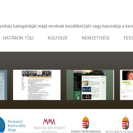
színház kategóriáját majd nevének kezdőbetűjét vagy használja a ker
HATÁRON TÚLI
KÜLFÖLDI
NEMZETISÉGI
FES