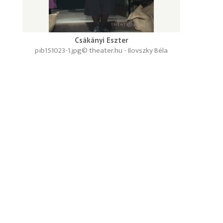
Csákányi Eszter
pib151023-1.jpg
© theater.hu - Ilovszky Béla