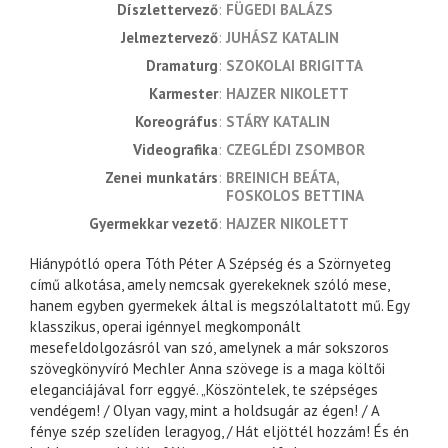
díszlettervező
FÜGEDI BALÁZS
jelmeztervező
JUHÁSZ KATALIN
dramaturg
SZOKOLAI BRIGITTA
karmester
HAJZER NIKOLETT
koreográfus
STÁRY KATALIN
videografika
CZEGLÉDI ZSOMBOR
zenei munkatárs
BREINICH BEÁTA
FOSKOLOS BETTINA
gyermekkar vezető
HAJZER NIKOLETT
Hiánypótló opera Tóth Péter A Szépség és a Szörnyeteg
című alkotása, amely nemcsak gyerekeknek szóló mese,
hanem egyben gyermekek által is megszólaltatott mű. Egy
klasszikus, operai igénnyel megkomponált
mesefeldolgozásról van szó, amelynek a már sokszoros
szövegkönyvíró Mechler Anna szövege is a maga költői
eleganciájával forr eggyé. „Köszöntelek, te szépséges
vendégem! / Olyan vagy, mint a holdsugár az égen! / A
fénye szép szelíden leragyog, / Hát eljöttél hozzám! És én