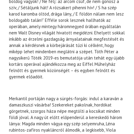
boldog vagyok! / Ne félj: az arcom csúf, de nem gonosz a
szív, / Sétáljunk hát! A rózsakert pihenni hív! / S ha szép
karod karomba öltöd, drága lány, / E földön nálam nem lesz
boldogabb talán!” Efféle sorok lesznek hallhatók az
operában, amely mintegy háromnegyed órában egyáltalán
nem Walt Disney világát hivatott megidézni. Ehelyett sokkal
inkább az érzelmi gazdagság árnyalatainak megfestését és
annak a kérdésnek a körbejárását tűzi ki célként, hogy
miképp lehet mindenben meglátni a szépet. Tóth Péter a
nagysikerű Tóték 2019-es bemutatója után tehát egy újabb
kortárs operával ajándékozza meg az Eiffel Műhelyház
felnőtt és gyermek közönségét – és egyben felnőtt és
gyermek előadóit.
Merkantil portáján nagy a sürgés-forgás: indul a karaván a
damaszkuszi vásárba! Szekereket pakolnak, hordókat
görgetnek, szorgos háza népe megtölti a kocsikat minden
földi jóval. A nagy út előtt előpenderül a kereskedő három
lánya: Magda minden vágya egy szép selyemruha, Léna
rubintos-zafíros nyakláncról álmodik, a legkisebb, Viola