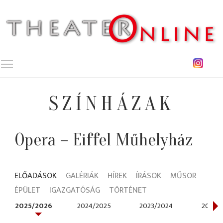
Toggle main menu visibility
SZÍNHÁZAK
Opera – Eiffel Műhelyház
ELŐADÁSOK
GALÉRIÁK
HÍREK
ÍRÁSOK
MŰSOR
ÉPÜLET
IGAZGATÓSÁG
TÖRTÉNET
2025/2026
2024/2025
2023/2024
2021/2