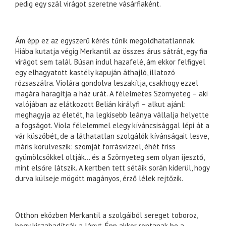
pedig egy szál virágot szeretne vásárfiaként.
Ám épp ez az egyszerű kérés tűnik megoldhatatlannak.
Hiába kutatja végig Merkantil az összes árus sátrát, egy fia
virágot sem talál. Búsan indul hazafelé, ám ekkor felfigyel
egy elhagyatott kastély kapuján áthajló, illatozó
rózsaszálra. Violára gondolva leszakítja, csakhogy ezzel
magára haragítja a ház urát. A félelmetes Szörnyeteg – aki
valójában az elátkozott Belián királyfi – alkut ajánl:
meghagyja az életét, ha legkisebb leánya vállalja helyette
a fogságot. Viola félelemmel elegy kíváncsisággal lépi át a
vár küszöbét, de a láthatatlan szolgálók kívánságait lesve,
máris körülveszik: szomját forrásvízzel, éhét friss
gyümölcsökkel oltják… és a Szörnyeteg sem olyan ijesztő,
mint elsőre látszik. A kertben tett sétáik során kiderül, hogy
durva külseje mögött magányos, érző lélek rejtőzik.
Otthon eközben Merkantil a szolgáiból sereget toboroz,
hogy kiszabadítsák a lányt. Épp akkor rontanak be a