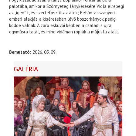
palotába, amikor a Szörnyeteg lánykérésére Viola elrebegi
az „igen”-t, és szertefoszlik az átok; Belián visszanyeri
emberi alakját, a kíséretében lévő boszorkányok pedig
köddé válnak. A záró esküvői képben a család is újra
egymásra talál, és mind vidáman ropják a májusfa alatt.
Bemutató
2026. 05. 09.
GALÉRIA