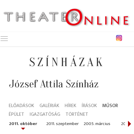
Toggle main menu visibility
SZÍNHÁZAK
József Attila Színház
ELŐADÁSOK
GALÉRIÁK
HÍREK
ÍRÁSOK
MŰSOR
ÉPÜLET
IGAZGATÓSÁG
TÖRTÉNET
2011. október
2011. szeptember
2005. március
2005. 