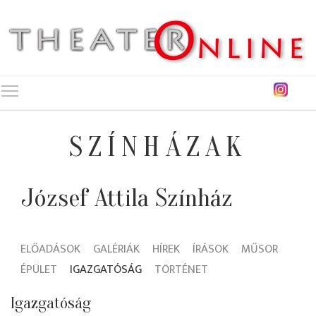
Toggle main menu visibility
SZÍNHÁZAK
József Attila Színház
ELŐADÁSOK
GALÉRIÁK
HÍREK
ÍRÁSOK
MŰSOR
ÉPÜLET
IGAZGATÓSÁG
TÖRTÉNET
Igazgatóság