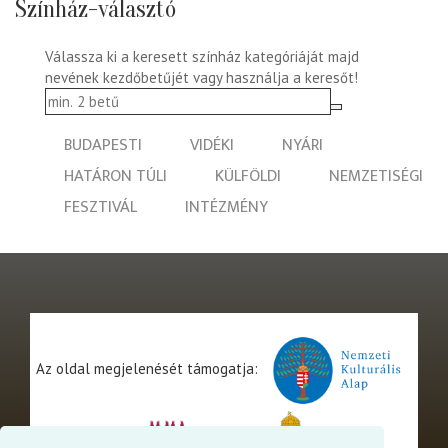
Színház-választó
Válassza ki a keresett színház kategóriáját majd
nevének kezdőbetűjét vagy használja a keresőt!
BUDAPESTI
VIDÉKI
NYÁRI
HATÁRON TÚLI
KÜLFÖLDI
NEMZETISÉGI
FESZTIVÁL
INTÉZMÉNY
Az oldal megjelenését támogatja: