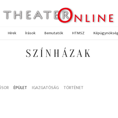
Hírek
Írások
Bemutatók
HTMSZ
Képügynöksé
SZÍNHÁZAK
ŰSOR
ÉPÜLET
IGAZGATÓSÁG
TÖRTÉNET