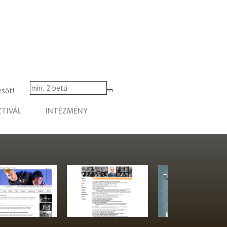
esőt!
ZTIVÁL
INTÉZMÉNY