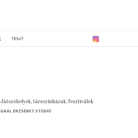
g
TESzT
Játszóhelyek, társszínházak, fesztiválok
GAÁL ERZSÉBET STÚDIÓ