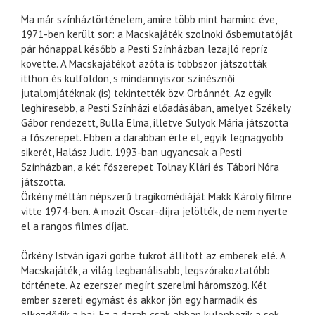
Ma már színháztörténelem, amire több mint harminc éve,
1971-ben került sor: a Macskajáték szolnoki ősbemutatóját
pár hónappal később a Pesti Színházban lezajló repríz
követte. A Macskajátékot azóta is többször játszották
itthon és külföldön, s mindannyiszor színésznői
jutalomjátéknak (is) tekintették özv. Orbánnét. Az egyik
leghíresebb, a Pesti Színházi előadásában, amelyet Székely
Gábor rendezett, Bulla Elma, illetve Sulyok Mária játszotta
a főszerepet. Ebben a darabban érte el, egyik legnagyobb
sikerét, Halász Judit. 1993-ban ugyancsak a Pesti
Színházban, a két főszerepet Tolnay Klári és Tábori Nóra
játszotta.
Örkény méltán népszerű tragikomédiáját Makk Károly filmre
vitte 1974-ben. A mozit Oscar-díjra jelölték, de nem nyerte
el a rangos filmes díjat.
Örkény István igazi görbe tükröt állított az emberek elé. A
Macskajáték, a világ legbanálisabb, legszórakoztatóbb
története. Az ezerszer megírt szerelmi háromszög. Két
ember szereti egymást és akkor jön egy harmadik és
elkezdődik a baj. Ez a darab csak abban különbözik a sok