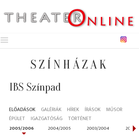
Toggle main menu visibility
SZÍNHÁZAK
IBS Színpad
ELŐADÁSOK
GALÉRIÁK
HÍREK
ÍRÁSOK
MŰSOR
ÉPÜLET
IGAZGATÓSÁG
TÖRTÉNET
2005/2006
2004/2005
2003/2004
2002/