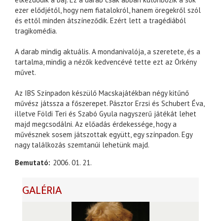
ezer elődjétől, hogy nem fiatalokról, hanem öregekről szól
és ettől minden átszíneződik. Ezért lett a tragédiából
tragikomédia.
A darab mindig aktuális. A mondanivalója, a szeretete, és a
tartalma, mindig a nézők kedvencévé tette ezt az Örkény
művet.
Az IBS Színpadon készülő Macskajátékban négy kitűnő
művész játssza a főszerepet. Pásztor Erzsi és Schubert Éva,
illetve Földi Teri és Szabó Gyula nagyszerű játékát lehet
majd megcsodálni. Az előadás érdekessége, hogy a
művésznek sosem játszottak együtt, egy színpadon. Egy
nagy találkozás szemtanúi lehetünk majd.
Bemutató
2006. 01. 21.
GALÉRIA