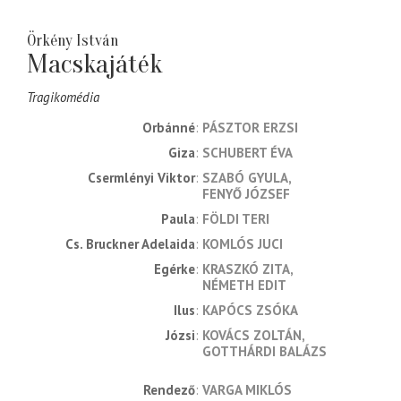
Örkény István
Macskajáték
Tragikomédia
Orbánné
PÁSZTOR ERZSI
Giza
SCHUBERT ÉVA
Csermlényi Viktor
SZABÓ GYULA
FENYŐ JÓZSEF
Paula
FÖLDI TERI
Cs. Bruckner Adelaida
KOMLÓS JUCI
Egérke
KRASZKÓ ZITA
NÉMETH EDIT
Ilus
KAPÓCS ZSÓKA
Józsi
KOVÁCS ZOLTÁN
GOTTHÁRDI BALÁZS
rendező
VARGA MIKLÓS