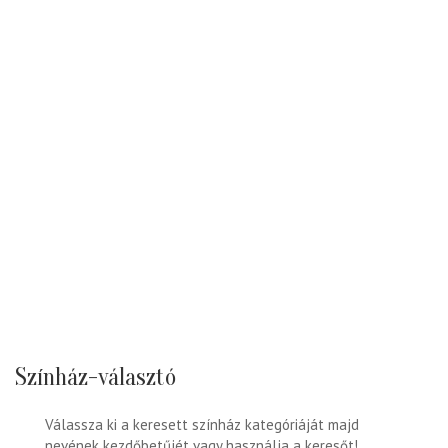
Színház-választó
Válassza ki a keresett színház kategóriáját majd
nevének kezdőbetűjét vagy használja a keresőt!