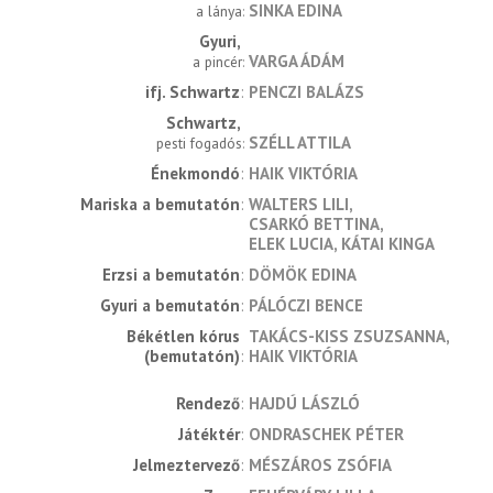
SINKA EDINA
a lánya
Gyuri
VARGA ÁDÁM
a pincér
ifj. Schwartz
PENCZI BALÁZS
Schwartz
SZÉLL ATTILA
pesti fogadós
Énekmondó
HAIK VIKTÓRIA
Mariska a bemutatón
WALTERS LILI
CSARKÓ BETTINA
ELEK LUCIA
KÁTAI KINGA
Erzsi a bemutatón
DÖMÖK EDINA
Gyuri a bemutatón
PÁLÓCZI BENCE
Békétlen kórus 
TAKÁCS-KISS ZSUZSANNA
(bemutatón)
HAIK VIKTÓRIA
rendező
HAJDÚ LÁSZLÓ
játéktér
ONDRASCHEK PÉTER
jelmeztervező
MÉSZÁROS ZSÓFIA