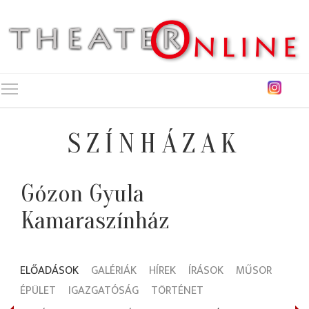
Toggle main menu visibility
SZÍNHÁZAK
Gózon Gyula
Kamaraszínház
ELŐADÁSOK
GALÉRIÁK
HÍREK
ÍRÁSOK
MŰSOR
ÉPÜLET
IGAZGATÓSÁG
TÖRTÉNET