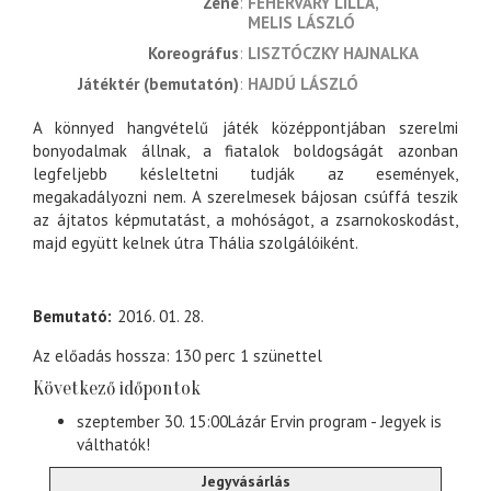
zene
FEHÉRVÁRY LILLA
MELIS LÁSZLÓ
koreográfus
LISZTÓCZKY HAJNALKA
Játéktér (bemutatón)
HAJDÚ LÁSZLÓ
A könnyed hangvételű játék középpontjában szerelmi
bonyodalmak állnak, a fiatalok boldogságát azonban
legfeljebb késleltetni tudják az események,
megakadályozni nem. A szerelmesek bájosan csúffá teszik
az ájtatos képmutatást, a mohóságot, a zsarnokoskodást,
majd együtt kelnek útra Thália szolgálóiként.
Bemutató
2016. 01. 28.
Az előadás hossza: 130 perc 1 szünettel
Következő időpontok
szeptember 30. 15:00
Lázár Ervin program - Jegyek is
válthatók!
Jegyvásárlás