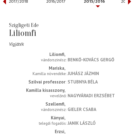
2017/2018
2016/2017
2015/2016
2014/
Szigligeti Ede
Liliomfi
Vígjáték
Liliomfi
BENKŐ-KOVÁCS GERGŐ
vándorszinész
Mariska
JUHÁSZ JÁZMIN
Kamilla növendéke
Szilvai professzor
STUBNYA BÉLA
Kamilla kisasszony
NAGYVÁRADI ERZSÉBET
vevelőnő
Szellemfi
GIELER CSABA
vándorszinész
Kányai
JANIK LÁSZLÓ
telegdi fogadós
Erzsi