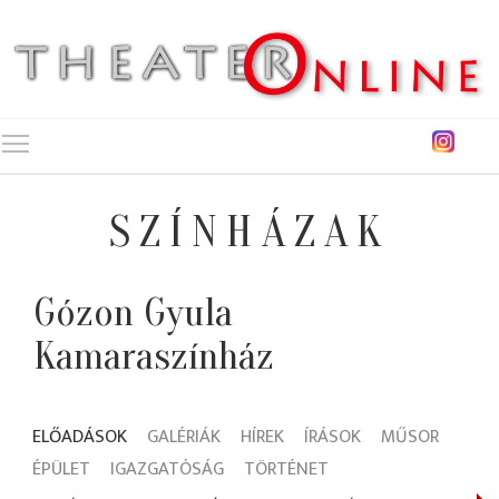
Toggle main menu visibility
SZÍNHÁZAK
Gózon Gyula
Kamaraszínház
ELŐADÁSOK
GALÉRIÁK
HÍREK
ÍRÁSOK
MŰSOR
ÉPÜLET
IGAZGATÓSÁG
TÖRTÉNET