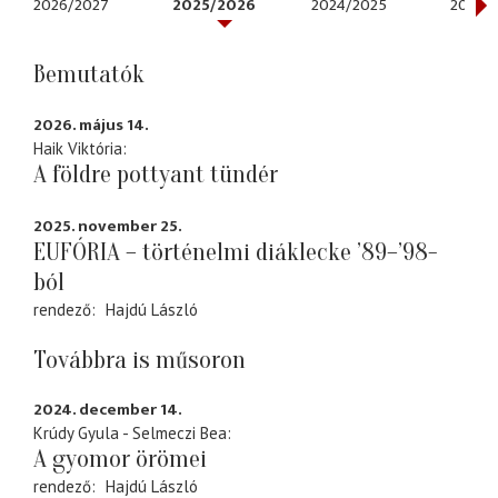
2026/2027
2025/2026
2024/2025
2023/
Bemutatók
2026. május 14.
Haik Viktória
A földre pottyant tündér
2025. november 25.
EUFÓRIA – történelmi diáklecke ’89–’98-
ból
rendező
Hajdú László
Továbbra is műsoron
2024. december 14.
Krúdy Gyula - Selmeczi Bea
A gyomor örömei
rendező
Hajdú László