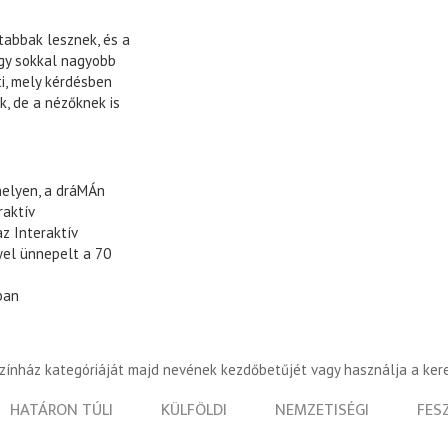
ltabbak lesznek, és a
egy sokkal nagyobb
i, mely kérdésben
k, de a nézőknek is
helyen, a dráMÁn
raktív
z Interaktív
el ünnepelt a 70
ban
színház kategóriáját majd nevének kezdőbetűjét vagy használja a ker
HATÁRON TÚLI
KÜLFÖLDI
NEMZETISÉGI
FES