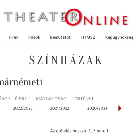
Hírek
Írások
Bemutatók
HTMSZ
Képügynöksé
SZÍNHÁZAK
tmárnémeti
ŰSOR
ÉPÜLET
IGAZGATÓSÁG
TÖRTÉNET
2022/2023
2021/2022
2020/2021
201
Az előadás hossza: 115 perc 1