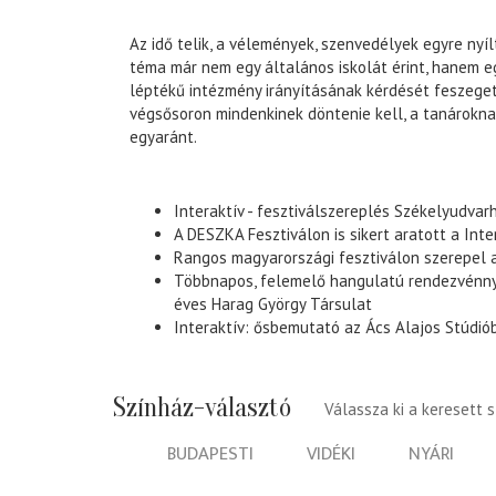
Az idő telik, a vélemények, szenvedélyek egyre nyí
téma már nem egy általános iskolát érint, hanem 
léptékű intézmény irányításának kérdését feszeget
végsősoron mindenkinek döntenie kell, a tanárokna
egyaránt.
Interaktív - fesztiválszereplés Székelyudvar
A DESZKA Fesztiválon is sikert aratott a Inte
Rangos magyarországi fesztiválon szerepel a
Többnapos, felemelő hangulatú rendezvénny
éves Harag György Társulat
Interaktív: ősbemutató az Ács Alajos Stúdió
Színház-választó
Válassza ki a keresett 
BUDAPESTI
VIDÉKI
NYÁRI