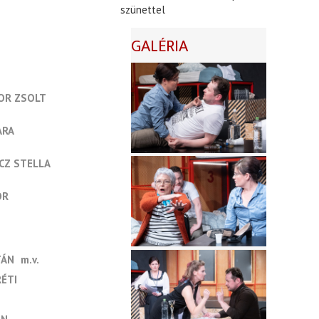
szünettel
GALÉRIA
OR ZSOLT
ARA
CZ STELLA
OR
TÁN
m.v.
ÉTI