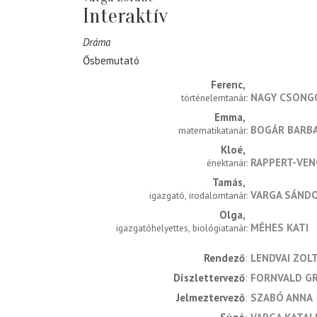
Interaktív
Dráma
Ősbemutató
Ferenc
NAGY CSONG
történelemtanár
Emma
BOGÁR BARB
matematikatanár
Kloé
RAPPERT-VEN
énektanár
Tamás
VARGA SÁND
igazgató, irodalomtanár
Olga
MÉHES KATI
igazgatóhelyettes, biológiatanár
rendező
LENDVAI ZOL
díszlettervező
FORNVALD GR
jelmeztervező
SZABÓ ANNA