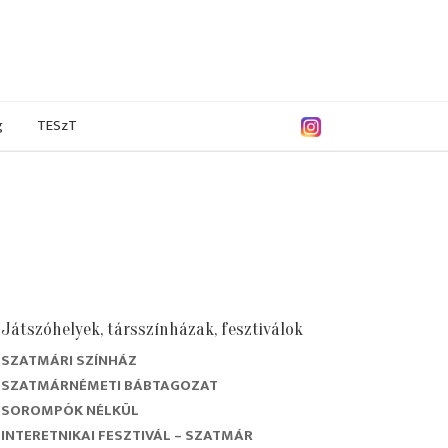
g
TESzT
Játszóhelyek, társszínházak, fesztiválok
SZATMÁRI SZÍNHÁZ
9/2020
2018/2019
2017/2018
2016/2017
SZATMÁRNÉMETI BÁBTAGOZAT
SOROMPÓK NÉLKÜL
INTERETNIKAI FESZTIVÁL – SZATMÁR