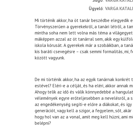
súgó
VARGA KATAL
ügyelő
VARGA KATAL
Mi történik akkor, ha öt tanár beszédbe elegyedik
Törvényszerűen a gyerekekről, a tanári létről, a ta
mintha soha nem lett volna más téma a világegyet
máképpen azzal az öt tanárral sem, akik egy külföld
iskola kórusát. A gyerekek már a szobáikban, a tan
kis baráti csevegésre – csak semmi formalitás, mi, 
között vagyunk.
De mi történik akkor, ha az egyik tanárnak konkrét 
estével? Eléri-e a célját, és ha eléri, akkor annak m
Ahogy telik az idő és válik könnyedebbé a hangulat
vélemények egyre erőteljesebben a nevelésről, a szi
az engedékenység segíti-e előre a diákokat, és így
generációt, vagy kell a szigor, a fegyelem, sőt, akár
hogy hol van az a vonal, amit meg kell húzni, ami
belépni?