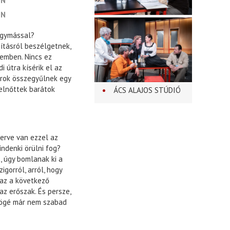
IN
IN
 egymással?
nításról beszélgetnek,
emben. Nincs ez
i útra kísérik el az
árok összegyűlnek egy
felnőttek barátok
ÁCS ALAJOS STÚDIÓ
terve van ezzel az
indenki örülni fog?
, úgy bomlanak ki a
gorról, arról, hogy
 az a következő
 az erőszak. És persze,
 mögé már nem szabad