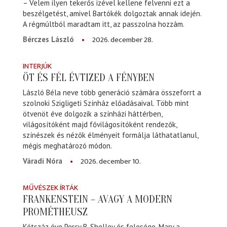
– Velem ilyen tekerős izével kellene felvenni ezt a
beszélgetést, amivel Bartókék dolgoztak annak idején.
A régmúltból maradtam itt, az passzolna hozzám.
2026. december 28.
Bérczes László
INTERJÚK
ÖT ÉS FÉL ÉVTIZED A FÉNYBEN
László Béla neve több generáció számára összeforrt a
szolnoki Szigligeti Színház előadásaival. Több mint
ötvenöt éve dolgozik a színházi háttérben,
világosítóként majd fővilágosítóként rendezők,
színészek és nézők élményeit formálja láthatatlanul,
mégis meghatározó módon.
2026. december 10.
Váradi Nóra
MŰVÉSZEK ÍRTÁK
FRANKENSTEIN – AVAGY A MODERN
PROMÉTHEUSZ
Kétszáz éve Percy B. Shelley és felesége, Mary a