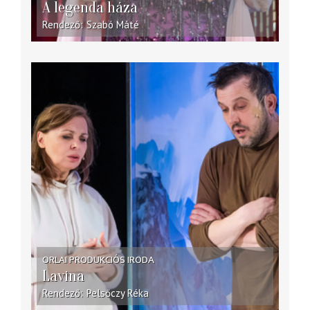
A legenda háza
Rendező
Szabó Máté
ORLAI PRODUKCIÓS IRODA
Lavina
Rendező
Pelsőczy Réka