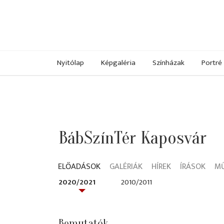
Nyitólap
Képgaléria
Színházak
Portré
BábSzínTér Kaposvár
ELŐADÁSOK
GALÉRIÁK
HÍREK
ÍRÁSOK
M
2020/2021
2010/2011
Bemutatók