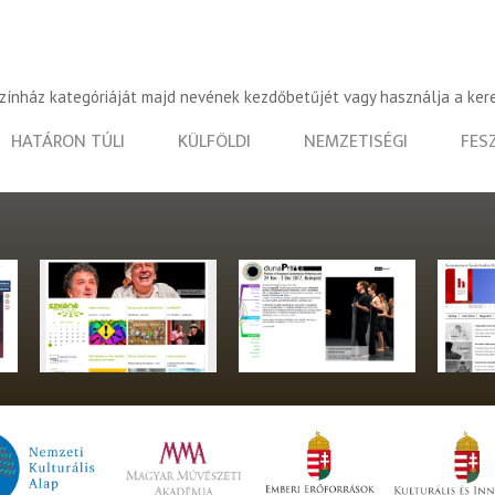
színház kategóriáját majd nevének kezdőbetűjét vagy használja a ker
HATÁRON TÚLI
KÜLFÖLDI
NEMZETISÉGI
FES