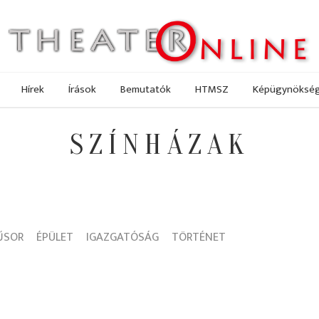
Hírek
Írások
Bemutatók
HTMSZ
Képügynöksé
SZÍNHÁZAK
ŰSOR
ÉPÜLET
IGAZGATÓSÁG
TÖRTÉNET