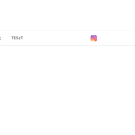
g
TESzT