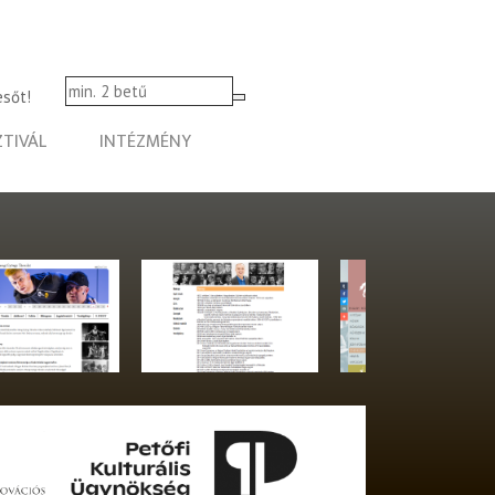
esőt!
ZTIVÁL
INTÉZMÉNY