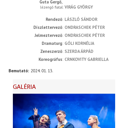
Guta Gergő
VIRÁG GYÖRGY
lézengő fiatal
rendező
LÁSZLÓ SÁNDOR
díszlettervező
ONDRASCHEK PÉTER
jelmeztervező
ONDRASCHEK PÉTER
dramaturg
GÓLI KORNÉLIA
zeneszerző
SZERDA ÁRPÁD
koreográfus
CRNKOVITY GABRIELLA
Bemutató
2024. 01. 13.
GALÉRIA