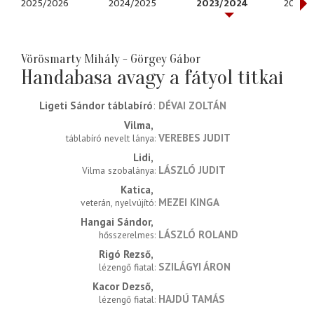
2025/2026
2024/2025
2023/2024
2022/
Vörösmarty Mihály - Görgey Gábor
Handabasa avagy a fátyol titkai
Ligeti Sándor táblabíró
DÉVAI ZOLTÁN
Vilma
VEREBES JUDIT
táblabíró nevelt lánya
Lidi
LÁSZLÓ JUDIT
Vilma szobalánya
Katica
MEZEI KINGA
veterán, nyelvújító
Hangai Sándor
LÁSZLÓ ROLAND
hősszerelmes
Rigó Rezső
SZILÁGYI ÁRON
lézengő fiatal
Kacor Dezső
HAJDÚ TAMÁS
lézengő fiatal