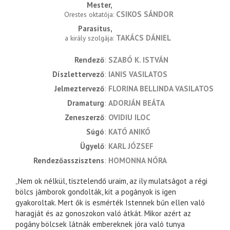
Mester
CSIKOS SÁNDOR
Orestes oktatója
Parasitus
TAKÁCS DÁNIEL
a király szolgája
rendező
SZABÓ K. ISTVÁN
díszlettervező
IANIS VASILATOS
jelmeztervező
FLORINA BELLINDA VASILATOS
dramaturg
ADORJÁN BEÁTA
zeneszerző
OVIDIU ILOC
súgó
KATÓ ANIKÓ
ügyelő
KARL JÓZSEF
rendezőasszisztens
HOMONNA NÓRA
„Nem ok nélkül, tisztelendő uraim, az ily mulatságot a régi
bölcs jámborok gondolták, kit a pogányok is igen
gyakoroltak. Mert ők is esmérték Istennek bűn ellen való
haragját és az gonoszokon való átkát. Mikor azért az
pogány bölcsek látnák embereknek jóra való tunya