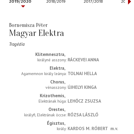
2019/2020
2018/2019
2017/2018
2016/2
Bornemisza Péter
Magyar Elektra
Tragédia
Klitemnesztra
RÁCKEVEI ANNA
királyné asszony
Elektra
TOLNAI HELLA
Agamemnon király leánya
Chorus
ÚJHELYI KINGA
vénasszony
Krizothemis
LEHŐCZ ZSUZSA
Elektrának húga
Orestes
RÓZSA LÁSZLÓ
királyfi, Elektrának öccse
Égisztus
KARDOS M. RÓBERT
m.v.
király