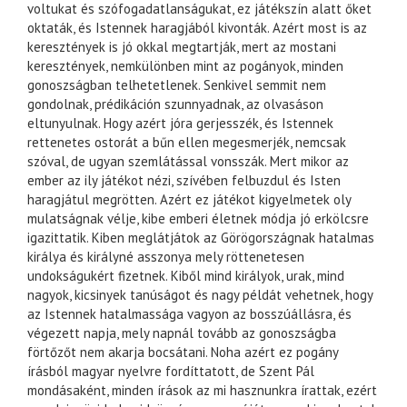
voltukat és szófogadatlanságukat, ez játékszín alatt őket
oktaták, és Istennek haragjából kivonták. Azért most is az
keresztények is jó okkal megtartják, mert az mostani
keresztények, nemkülönben mint az pogányok, minden
gonoszságban telhetetlenek. Senkivel semmit nem
gondolnak, prédikáción szunnyadnak, az olvasáson
eltunyulnak. Hogy azért jóra gerjesszék, és Istennek
rettenetes ostorát a bűn ellen megesmerjék, nemcsak
szóval, de ugyan szemlátással vonsszák. Mert mikor az
ember az ily játékot nézi, szívében felbuzdul és Isten
haragjátul megrötten. Azért ez játékot kigyelmetek oly
mulatságnak vélje, kibe emberi életnek módja jó erkölcsre
igazittatik. Kiben meglátjátok az Görögországnak hatalmas
királya és királyné asszonya mely röttenetesen
undokságukért fizetnek. Kiből mind királyok, urak, mind
nagyok, kicsinyek tanúságot és nagy példát vehetnek, hogy
az Istennek hatalmassága vagyon az bosszúállásra, és
végezett napja, mely napnál tovább az gonoszságba
förtőzőt nem akarja bocsátani. Noha azért ez pogány
írásból magyar nyelvre fordíttatott, de Szent Pál
mondásaként, minden írások az mi hasznunkra írattak, ezért