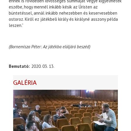
ennek is rövideden idvösséges summáját vegye kigyelmetek
eszébe, hogy mennél inkább késik az Úristen az
büntetéssel, annál inkább nehezebben és keservesebben
ostoroz. Kiről ez játékbeli király és királyné asszony példa
leszen.”
(Bornemisza Péter: Az játékba elöljáró beszéd)
Bemutató
2020. 03. 13.
GALÉRIA