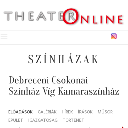
Toggle main menu visibility
SZÍNHÁZAK
Debreceni Csokonai
Színház Víg Kamaraszínház
ELŐADÁSOK
GALÉRIÁK
HÍREK
ÍRÁSOK
MŰSOR
ÉPÜLET
IGAZGATÓSÁG
TÖRTÉNET