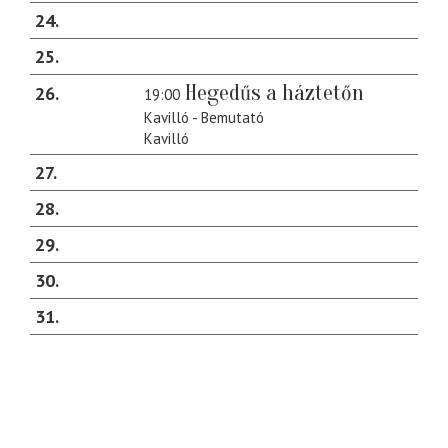
24
25
Hegedűs a háztetőn
26
19:00
Kavilló - Bemutató
Kavilló
27
28
29
30
31