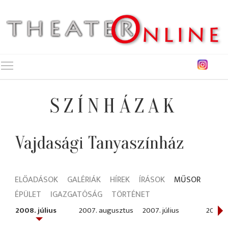
Toggle main menu visibility
SZÍNHÁZAK
Vajdasági Tanyaszínház
ELŐADÁSOK
GALÉRIÁK
HÍREK
ÍRÁSOK
MŰSOR
ÉPÜLET
IGAZGATÓSÁG
TÖRTÉNET
2008. július
2007. augusztus
2007. július
2006. j