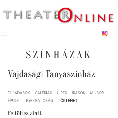
Toggle main menu visibility
SZÍNHÁZAK
Vajdasági Tanyaszínház
ELŐADÁSOK
GALÉRIÁK
HÍREK
ÍRÁSOK
MŰSOR
ÉPÜLET
IGAZGATÓSÁG
TÖRTÉNET
Feltöltés alatt