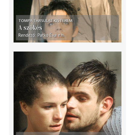
TOMPA TÁRSULAT KISTEREM
A szökés
Rendező
Patkó Éva
e.h.