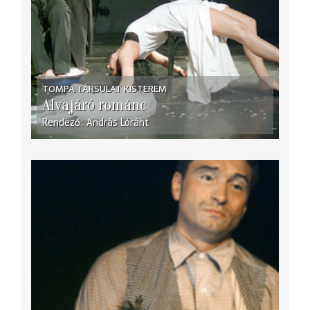
TOMPA TÁRSULAT KISTEREM
Alvajáró románc
Rendező
András Lóránt