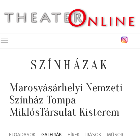
Toggle main menu visibility
SZÍNHÁZAK
Marosvásárhelyi Nemzeti
Színház Tompa
MiklósTársulat Kisterem
ELŐADÁSOK
GALÉRIÁK
HÍREK
ÍRÁSOK
MŰSOR