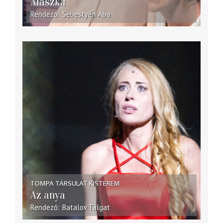
Alaszka
Rendező
Sebestyén Aba
TOMPA TÁRSULAT KISTEREM
Az anya
Rendező
Batalov Talgat