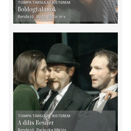
TOMPA TÁRSULAT KISTEREM
Boldogtalanok
Rendező
Bodó Viktor
m.v.
TOMPA TÁRSULAT KISTEREM
A dilis Resner
Rendező
Parászka Miklós