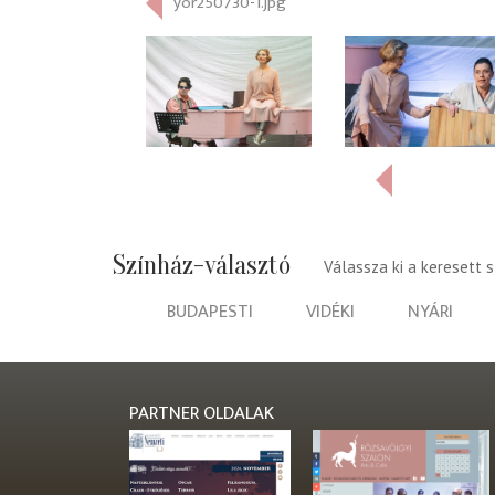
yor250730-1.jpg
Színház-választó
Válassza ki a keresett 
BUDAPESTI
VIDÉKI
NYÁRI
PARTNER OLDALAK