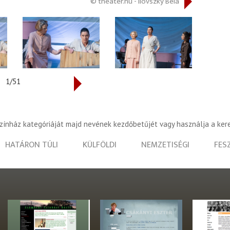
© theater.hu - Ilovszky Béla
1/51
színház kategóriáját majd nevének kezdőbetűjét vagy használja a ker
HATÁRON TÚLI
KÜLFÖLDI
NEMZETISÉGI
FES