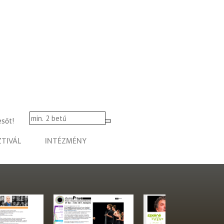
esőt!
ZTIVÁL
INTÉZMÉNY