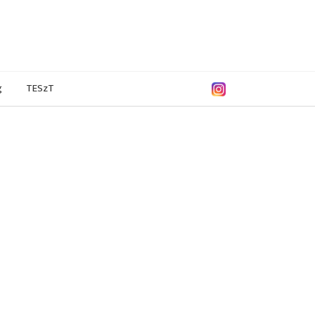
g
TESzT
7/2008
2006/2007
2004/2005