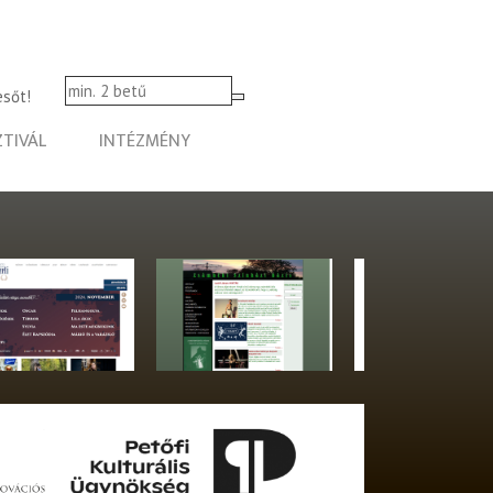
esőt!
ZTIVÁL
INTÉZMÉNY