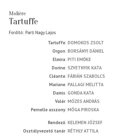
Molière
Tartuffe
Fordító
Parti Nagy Lajos
Tartuffe
DOMOKOS ZSOLT
Orgon
BORSÁNYI DÁNIEL
Elmira
PITI EMŐKE
Dorine
SZVETNYIK KATA
Cléante
FÁBIÁN SZABOLCS
Mariane
PALLAGI MELITTA
Damis
GONDA KATA
Valér
MÓZES ANDRÁS
Pernelle asszony
MÓGA PIROSKA
rendező
KELEMEN JÓZSEF
osztályvezető tanár
RÉTHLY ATTILA