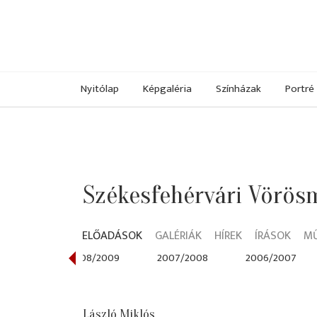
Nyitólap
Képgaléria
Színházak
Portré
Székesfehérvári Vörös
ELŐADÁSOK
GALÉRIÁK
HÍREK
ÍRÁSOK
M
9/2010
2008/2009
2007/2008
2006/2007
László Miklós