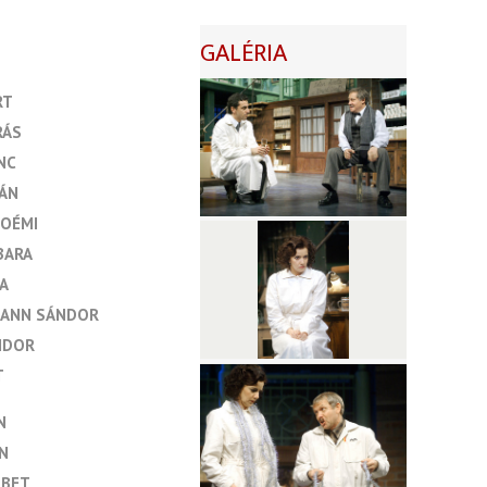
GALÉRIA
RT
RÁS
NC
ÁN
NOÉMI
BARA
A
MANN SÁNDOR
NDOR
T
N
IN
ÉBET