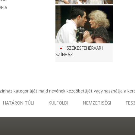
FIA
SZÉKESFEHÉRVÁRI
SZÍNHÁZ
színház kategóriáját majd nevének kezdőbetűjét vagy használja a ker
HATÁRON TÚLI
KÜLFÖLDI
NEMZETISÉGI
FES