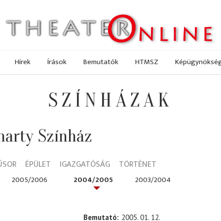
Hírek
Írások
Bemutatók
HTMSZ
Képügynöksé
SZÍNHÁZAK
marty Színház
ŰSOR
ÉPÜLET
IGAZGATÓSÁG
TÖRTÉNET
2005/2006
2004/2005
2003/2004
Bemutató
2005. 01. 12.