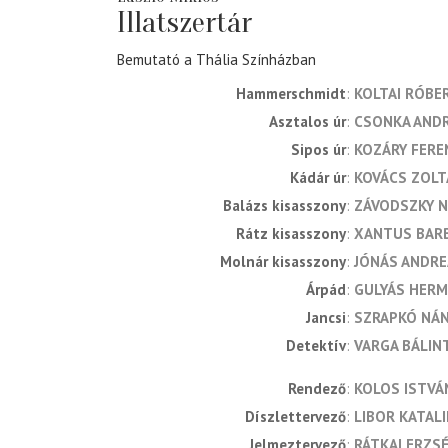
Illatszertár
Bemutató a Thália Színházban
Hammerschmidt
KOLTAI RÓBE
Asztalos úr
CSONKA AND
Sipos úr
KOZÁRY FERE
Kádár úr
KOVÁCS ZOLT
Balázs kisasszony
ZÁVODSZKY 
Rátz kisasszony
XANTUS BAR
Molnár kisasszony
JÓNÁS ANDRE
Árpád
GULYÁS HER
Jancsi
SZRAPKÓ NÁ
Detektív
VARGA BÁLIN
rendező
KOLOS ISTVÁ
díszlettervező
LIBOR KATAL
jelmeztervező
RÁTKAI ERZS