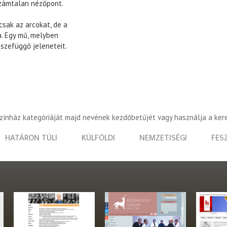
 Számtalan nézőpont.
csak az arcokat, de a
. Egy mű, melyben
szefüggő jeleneteit.
színház kategóriáját majd nevének kezdőbetűjét vagy használja a ker
HATÁRON TÚLI
KÜLFÖLDI
NEMZETISÉGI
FES