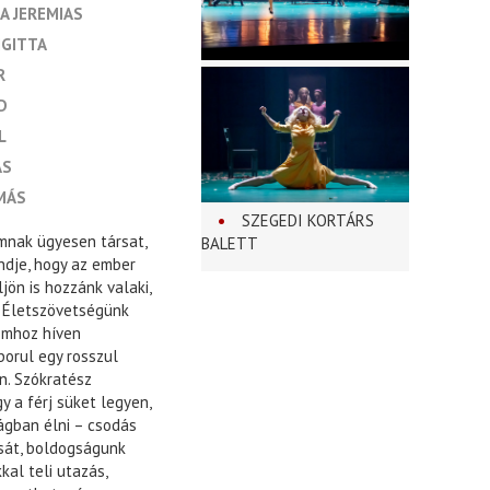
A JEREMIAS
IGITTA
R
D
L
ÁS
MÁS
SZEGEDI KORTÁRS
nak ügyesen társat,
BALETT
endje, hogy az ember
jön is hozzánk valaki,
. Életszövetségünk
lomhoz híven
borul egy rosszul
n. Szókratész
y a férj süket legyen,
ságban élni – csodás
ását, boldogságunk
kal teli utazás,