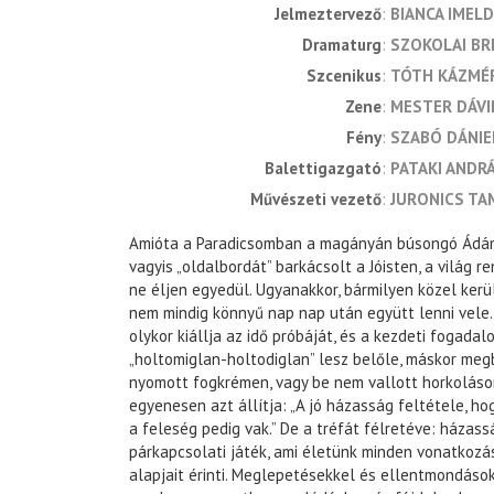
jelmeztervező
BIANCA IMELD
dramaturg
SZOKOLAI BR
szcenikus
TÓTH KÁZMÉ
zene
MESTER DÁVI
fény
SZABÓ DÁNIE
balettigazgató
PATAKI ANDR
művészeti vezető
JURONICS TA
Amióta a Paradicsomban a magányán búsongó Ádám
vagyis „oldalbordát” barkácsolt a Jóisten, a világ r
ne éljen egyedül. Ugyanakkor, bármilyen közel kerül
nem mindig könnyű nap nap után együtt lenni vele
olykor kiállja az idő próbáját, és a kezdeti fogada
„holtomiglan-holtodiglan” lesz belőle, máskor meg
nyomott fogkrémen, vagy be nem vallott horkoláso
egyenesen azt állítja: „A jó házasság feltétele, hog
a feleség pedig vak.” De a tréfát félretéve: házas
párkapcsolati játék, ami életünk minden vonatkoz
alapjait érinti. Meglepetésekkel és ellentmondások