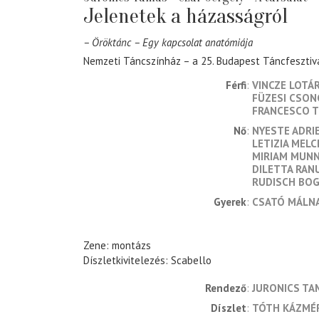
Jelenetek a házasságról
– Öröktánc – Egy kapcsolat anatómiája
Nemzeti Táncszínház – a 25. Budapest Táncfesztiv
Férfi
VINCZE LOTÁ
FÜZESI CSO
FRANCESCO 
Nő
NYESTE ADRI
LETIZIA MEL
MIRIAM MUN
DILETTA RAN
RUDISCH BO
Gyerek
CSATÓ MÁLN
Zene: montázs
Díszletkivitelezés: Scabello
rendező
JURONICS TA
díszlet
TÓTH KÁZMÉ