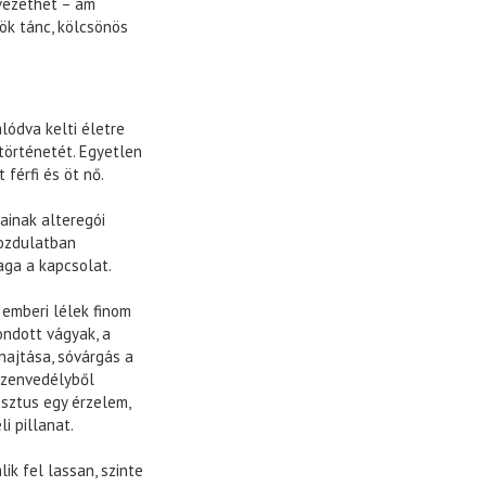
vezethet – ám
ök tánc, kölcsönös
lódva kelti életre
történetét. Egyetlen
 férfi és öt nő.
ainak alteregói
ozdulatban
aga a kapcsolat.
emberi lélek finom
ondott vágyak, a
hajtása, sóvárgás a
 szenvedélyből
esztus egy érzelem,
i pillanat.
k fel lassan, szinte