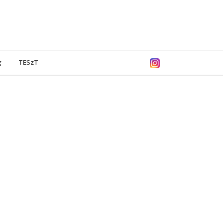
g
TESzT
/2013
2011/2012
2010/2011
2007/2008