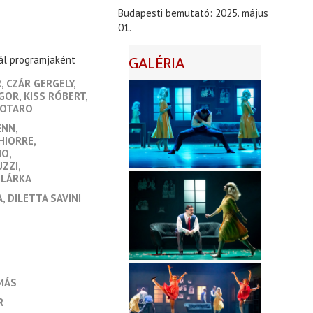
Budapesti bemutató: 2025. május
01.
GALÉRIA
ál programjaként
R
CZÁR GERGELY
NGOR
KISS RÓBERT
TOTARO
ENN
CHIORRE
NO
UZZI
GLÁRKA
A
DILETTA SAVINI
MÁS
R