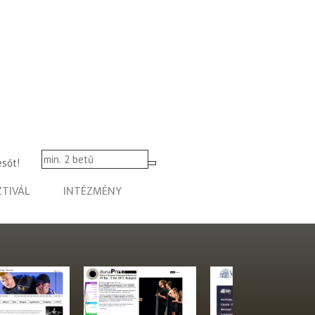
esőt!
ZTIVÁL
INTÉZMÉNY