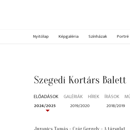
Nyitólap
Képgaléria
Színházak
Portré
Szegedi Kortárs Balett
ELŐADÁSOK
GALÉRIÁK
HÍREK
ÍRÁSOK
M
2024/2025
2019/2020
2018/2019
Juronics Tamás - Czár Gergely - A társulat