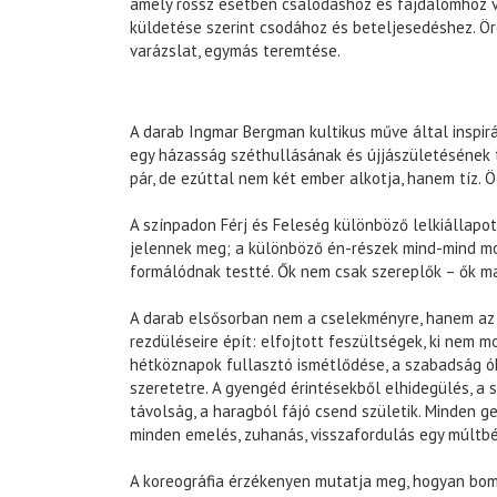
amely rossz esetben csalódáshoz és fájdalomhoz 
küldetése szerint csodához és beteljesedéshez. Ör
varázslat, egymás teremtése.
A darab Ingmar Bergman kultikus műve által inspirá
egy házasság széthullásának és újjászületésének 
pár, de ezúttal nem két ember alkotja, hanem tíz. Öt
A színpadon Férj és Feleség különböző lelkiállapot
jelennek meg; a különböző én-részek mind-mind m
formálódnak testté. Ők nem csak szereplők – ők m
A darab elsősorban nem a cselekményre, hanem az 
rezdüléseire épít: elfojtott feszültségek, ki nem m
hétköznapok fullasztó ismétlődése, a szabadság ó
szeretetre. A gyengéd érintésekből elhidegülés, a
távolság, a haragból fájó csend születik. Minden g
minden emelés, zuhanás, visszafordulás egy múltbél
A koreográfia érzékenyen mutatja meg, hogyan bomli