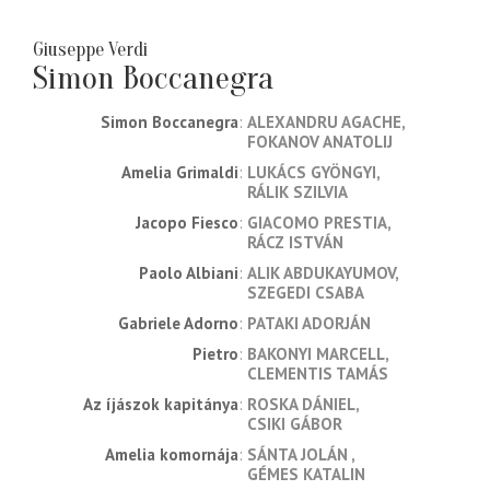
Giuseppe Verdi
Simon Boccanegra
Simon Boccanegra
ALEXANDRU AGACHE
FOKANOV ANATOLIJ
Amelia Grimaldi
LUKÁCS GYÖNGYI
RÁLIK SZILVIA
Jacopo Fiesco
GIACOMO PRESTIA
RÁCZ ISTVÁN
Paolo Albiani
ALIK ABDUKAYUMOV
SZEGEDI CSABA
Gabriele Adorno
PATAKI ADORJÁN
Pietro
BAKONYI MARCELL
CLEMENTIS TAMÁS
Az íjászok kapitánya
ROSKA DÁNIEL
CSIKI GÁBOR
Amelia komornája
SÁNTA JOLÁN
GÉMES KATALIN