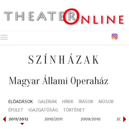
Toggle main menu visibility
SZÍNHÁZAK
Magyar Állami Operaház
ELŐADÁSOK
GALÉRIÁK
HÍREK
ÍRÁSOK
MŰSOR
ÉPÜLET
IGAZGATÓSÁG
TÖRTÉNET
2011/2012
2010/2011
2009/2010
2008/