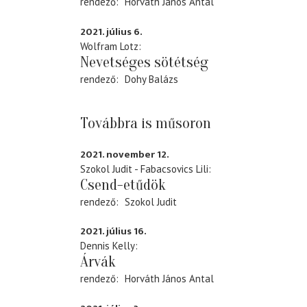
rendező
Horváth János Antal
2021. július 6.
Wolfram Lotz
Nevetséges sötétség
rendező
Dohy Balázs
Továbbra is műsoron
2021. november 12.
Szokol Judit - Fabacsovics Lili
Csend-etűdök
rendező
Szokol Judit
2021. július 16.
Dennis Kelly
Árvák
rendező
Horváth János Antal