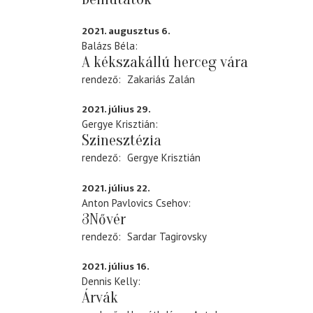
2021. augusztus 6.
Balázs Béla
A kékszakállú herceg vára
rendező
Zakariás Zalán
2021. július 29.
Gergye Krisztián
Szinesztézia
rendező
Gergye Krisztián
2021. július 22.
Anton Pavlovics Csehov
3Nővér
rendező
Sardar Tagirovsky
2021. július 16.
Dennis Kelly
Árvák