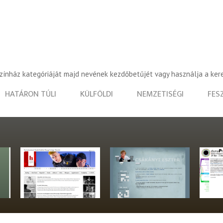
színház kategóriáját majd nevének kezdőbetűjét vagy használja a ker
HATÁRON TÚLI
KÜLFÖLDI
NEMZETISÉGI
FES