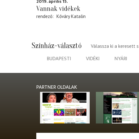
2019. április 15.
Vannak vidékek
rendező
Kőváry Katalin
Színház-választó
Válassza ki a keresett 
BUDAPESTI
VIDÉKI
NYÁRI
PARTNER OLDALAK