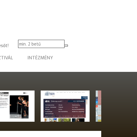
esőt!
ZTIVÁL
INTÉZMÉNY