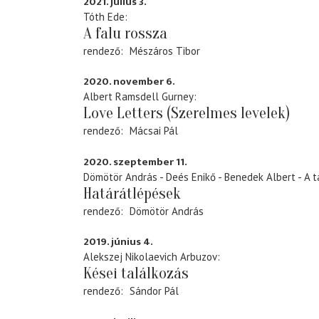
2021. július 3.
Tóth Ede
A falu rossza
rendező
Mészáros Tibor
2020. november 6.
Albert Ramsdell Gurney
Love Letters (Szerelmes levelek)
rendező
Mácsai Pál
2020. szeptember 11.
Dömötör András - Deés Enikő - Benedek Albert - A t
Határátlépések
rendező
Dömötör András
2019. június 4.
Alekszej Nikolaevich Arbuzov
Kései találkozás
rendező
Sándor Pál