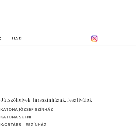
g
TESzT
Játszóhelyek, társszínházak, fesztiválok
KATONA JÓZSEF SZÍNHÁZ
9/2020
2018/2019
2017/2018
2016/2017
KATONA SUFNI
K:ORTÁRS – ESZÍNHÁZ