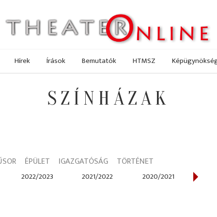
Hírek
Írások
Bemutatók
HTMSZ
Képügynöksé
SZÍNHÁZAK
ŰSOR
ÉPÜLET
IGAZGATÓSÁG
TÖRTÉNET
2022/2023
2021/2022
2020/2021
201