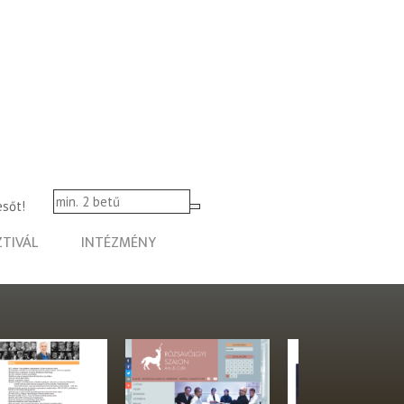
esőt!
ZTIVÁL
INTÉZMÉNY