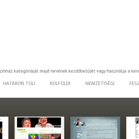
színház kategóriáját majd nevének kezdőbetűjét vagy használja a ker
HATÁRON TÚLI
KÜLFÖLDI
NEMZETISÉGI
FES