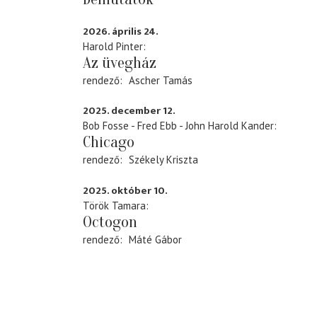
2026. április 24.
Harold Pinter
Az üvegház
rendező
Ascher Tamás
2025. december 12.
Bob Fosse - Fred Ebb - John Harold Kander
Chicago
rendező
Székely Kriszta
2025. október 10.
Török Tamara
Octogon
rendező
Máté Gábor