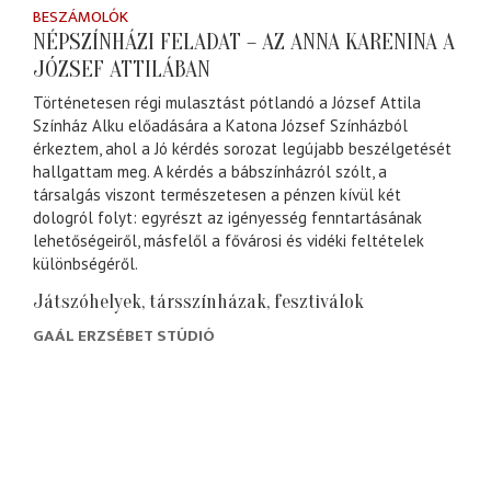
BESZÁMOLÓK
NÉPSZÍNHÁZI FELADAT – AZ ANNA KARENINA A
JÓZSEF ATTILÁBAN
Történetesen régi mulasztást pótlandó a József Attila
Színház Alku előadására a Katona József Színházból
érkeztem, ahol a Jó kérdés sorozat legújabb beszélgetését
hallgattam meg. A kérdés a bábszínházról szólt, a
társalgás viszont természetesen a pénzen kívül két
dologról folyt: egyrészt az igényesség fenntartásának
lehetőségeiről, másfelől a fővárosi és vidéki feltételek
különbségéről.
Játszóhelyek, társszínházak, fesztiválok
GAÁL ERZSÉBET STÚDIÓ