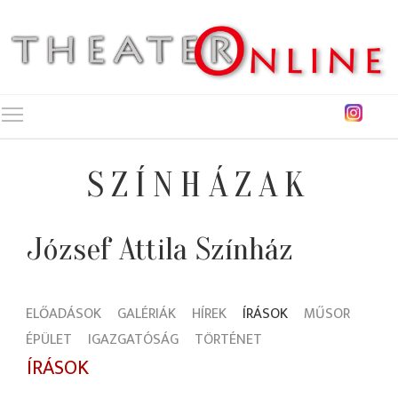
Toggle main menu visibility
SZÍNHÁZAK
József Attila Színház
ELŐADÁSOK
GALÉRIÁK
HÍREK
ÍRÁSOK
MŰSOR
ÉPÜLET
IGAZGATÓSÁG
TÖRTÉNET
ÍRÁSOK