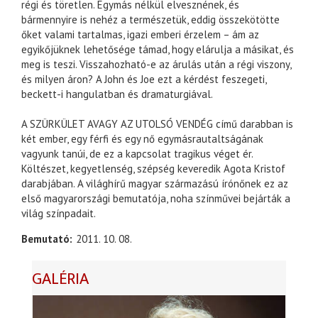
régi és töretlen. Egymás nélkül elvesznének, és
bármennyire is nehéz a természetük, eddig összekötötte
őket valami tartalmas, igazi emberi érzelem – ám az
egyikőjüknek lehetősége támad, hogy elárulja a másikat, és
meg is teszi. Visszahozható-e az árulás után a régi viszony,
és milyen áron? A John és Joe ezt a kérdést feszegeti,
beckett-i hangulatban és dramaturgiával.
A SZÜRKÜLET AVAGY AZ UTOLSÓ VENDÉG című darabban is
két ember, egy férfi és egy nő egymásrautaltságának
vagyunk tanúi, de ez a kapcsolat tragikus véget ér.
Költészet, kegyetlenség, szépség keveredik Agota Kristof
darabjában. A világhírű magyar származású írónőnek ez az
első magyarországi bemutatója, noha színművei bejárták a
világ színpadait.
Bemutató
2011. 10. 08.
GALÉRIA