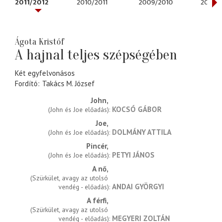
2011/2012
2010/2011
2009/2010
2008/
Ágota Kristóf
A hajnal teljes szépségében
Két egyfelvonásos
Fordító
Takács M. József
John
KOCSÓ GÁBOR
(John és Joe előadás)
Joe
DOLMÁNY ATTILA
(John és Joe előadás)
Pincér
PETYI JÁNOS
(John és Joe előadás)
A nő
(Szürkület, avagy az utolsó 
ANDAI GYÖRGYI
vendég - előadás)
A férfi
(Szürkület, avagy az utolsó 
MEGYERI ZOLTÁN
vendég - előadás)