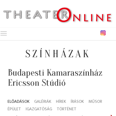
Toggle main menu visibility
SZÍNHÁZAK
Budapesti Kamaraszínház
Ericsson Stúdió
ELŐADÁSOK
GALÉRIÁK
HÍREK
ÍRÁSOK
MŰSOR
ÉPÜLET
IGAZGATÓSÁG
TÖRTÉNET