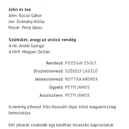
John és Joe
John: Kocsó Gábor
Joe: Dolmány Attila
Pincér: Petyi János
Szürkület, avagy az utolsó vendég
A nő: Andai Györgyi
A férfi: Megyeri Zoltán
rendező
POZSGAI ZSOLT
díszlettervező
SZÉKELY LÁSZLÓ
jelmeztervező
RUTTKA ANDREA
ügyelő
PETYI JÁNOS
asszisztens
PETYI JÁNOS
A nemrég elhunyt friss Kossuth-díjas írónő magyarországi
bemutatója
Két jóbarát civakodik egy kávéház teraszán, kapcsolatuk