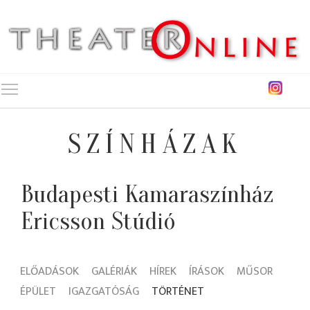
Toggle main menu visibility
SZÍNHÁZAK
Budapesti Kamaraszínház
Ericsson Stúdió
ELŐADÁSOK
GALÉRIÁK
HÍREK
ÍRÁSOK
MŰSOR
ÉPÜLET
IGAZGATÓSÁG
TÖRTÉNET