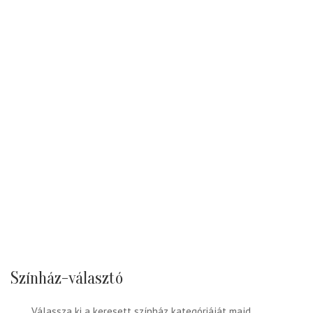
Színház-választó
Válassza ki a keresett színház kategóriáját majd