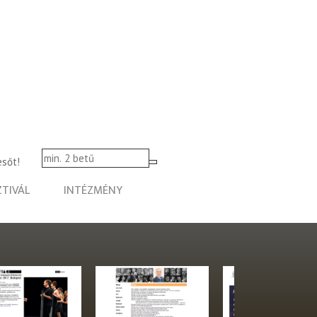
esőt!
ZTIVÁL
INTÉZMÉNY