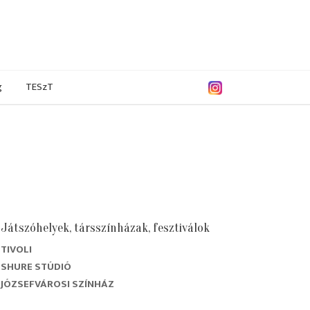
g
TESzT
Játszóhelyek, társszínházak, fesztiválok
TIVOLI
5/2006
2004/2005
2003/2004
2002/2003
SHURE STÚDIÓ
JÓZSEFVÁROSI SZÍNHÁZ