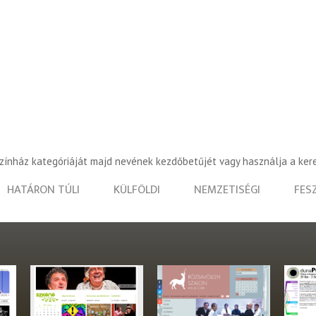
színház kategóriáját majd nevének kezdőbetűjét vagy használja a ker
HATÁRON TÚLI
KÜLFÖLDI
NEMZETISÉGI
FES