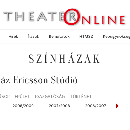
Hírek
Írások
Bemutatók
HTMSZ
Képügynöksé
SZÍNHÁZAK
áz Ericsson Stúdió
ŰSOR
ÉPÜLET
IGAZGATÓSÁG
TÖRTÉNET
2008/2009
2007/2008
2006/2007
200