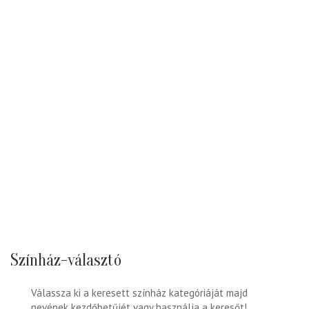
Színház-választó
Válassza ki a keresett színház kategóriáját majd
nevének kezdőbetűjét vagy használja a keresőt!