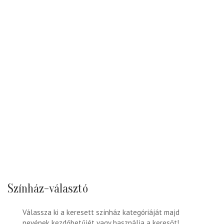
Színház-választó
Válassza ki a keresett színház kategóriáját majd
nevének kezdőbetűjét vagy használja a keresőt!