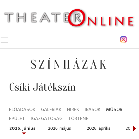
Toggle main menu visibility
SZÍNHÁZAK
Csíki Játékszín
ELŐADÁSOK
GALÉRIÁK
HÍREK
ÍRÁSOK
MŰSOR
ÉPÜLET
IGAZGATÓSÁG
TÖRTÉNET
2026. június
2026. május
2026. április
2026. 