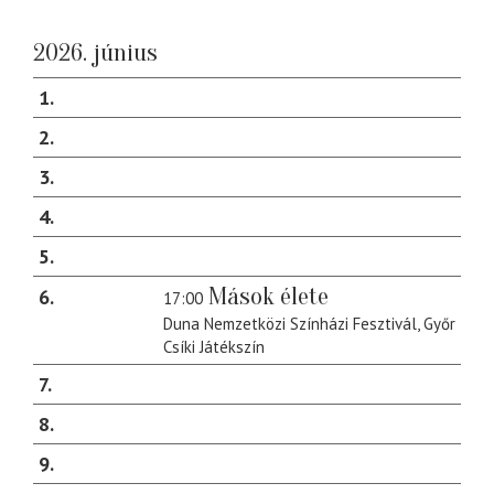
2026. június
1
2
3
4
5
Mások élete
6
17:00
Duna Nemzetközi Színházi Fesztivál, Győr
Csíki Játékszín
7
8
9