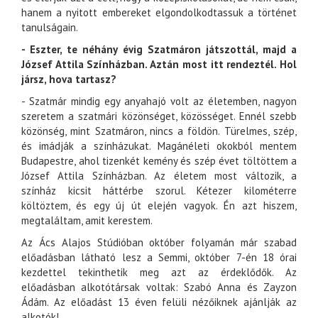
hanem a nyitott embereket elgondolkodtassuk a történet
tanulságain.
- Eszter, te néhány évig Szatmáron játszottál, majd a
József Attila Színházban. Aztán most itt rendeztél. Hol
jársz, hova tartasz?
- Szatmár mindig egy anyahajó volt az életemben, nagyon
szeretem a szatmári közönséget, közösséget. Ennél szebb
közönség, mint Szatmáron, nincs a földön. Türelmes, szép,
és imádják a színházukat. Magánéleti okokból mentem
Budapestre, ahol tizenkét kemény és szép évet töltöttem a
József Attila Színházban. Az életem most változik, a
színház kicsit háttérbe szorul. Kétezer kilométerre
költöztem, és egy új út elején vagyok. Én azt hiszem,
megtaláltam, amit kerestem.
Az Ács Alajos Stúdióban október folyamán már szabad
előadásban látható lesz a Semmi, október 7-én 18 órai
kezdettel tekinthetik meg azt az érdeklődők. Az
előadásban alkotótársak voltak: Szabó Anna és Zayzon
Ádám. Az előadást 13 éven felüli nézőiknek ajánlják az
alkotók!