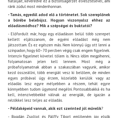
fiataljait, keveredve ez a biztonságérzet elvesztésével, ami
ránk zúdul most mindenhonnan.
- Tamás, egyedül adod elő a történetet. Sok szereplőnek
a bőrébe belebújsz. Hogyan viszonyulsz ehhez az
előadásmódhoz? Mik a szépségei és buktatói?
- Előfordult már, hogy egy előadáson belül több szerepet
kellett eljátszanom, de egyéni előadást még nem
játszottam. És ez egészen más. Nem könnyű úgy ott lenni a
színpadon, hogy 60–70 percben végig csak engem figyelnek.
Intenzív figyelmet követel tőlem is. Nincs időm megpihenni,
folyamatosan jelen kell lennem. Most még a
próbafolyamatnak abban a szakaszában vagyunk, amikor
kezd összeállni, több energiát vesz ki belőlem, de minden
egyes próbával úgy érzem, közelebb kerülök vagy az
előadás lesz egyre mélyebben a részem, tehát egyre
könnyebben tudom úgymond megélni. Pontosabbakká és ha
kell, intenzívebbekké válnak az energiák, de igazán a
nézőkkel lesz teljes az előadás.
- Példaképeid vannak, akik ezt szerinted jól művelik
?
- Bogdán Zsoltot és Pálffy Tibort említeném így elsők