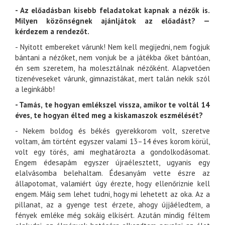
- Az előadásban kisebb feladatokat kapnak a nézők is.
Milyen közönségnek ajánljátok az előadást? —
kérdezem a rendezőt.
- Nyitott embereket várunk! Nem kell megijedni, nem fogjuk
bántani a nézőket, nem vonjuk be a játékba őket bántóan,
én sem szeretem, ha molesztálnak nézőként. Alapvetően
tizenéveseket várunk, gimnazistákat, mert talán nekik szól
a leginkább!
- Tamás, te hogyan emlékszel vissza, amikor te voltál 14
éves, te hogyan élted meg a kiskamaszok eszmélését?
- Nekem boldog és békés gyerekkorom volt, szeretve
voltam, ám történt egyszer valami 13–14 éves korom körül,
volt egy törés, ami meghatározta a gondolkodásomat.
Engem édesapám egyszer újraélesztett, ugyanis egy
elalvásomba belehaltam. Édesanyám vette észre az
állapotomat, valamiért úgy érezte, hogy ellenőriznie kell
engem. Máig sem lehet tudni, hogy mi lehetett az oka. Az a
pillanat, az a gyenge test érzete, ahogy újjáéledtem, a
fények emléke még sokáig elkísért. Azután mindig féltem