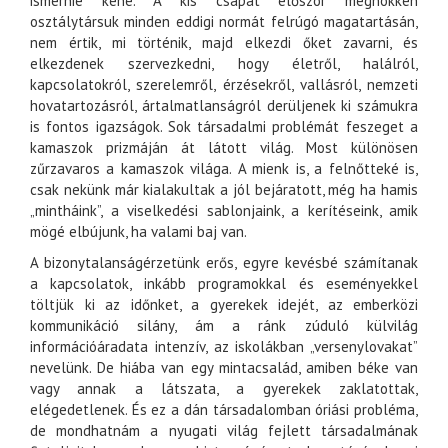
ismernie kéne. A kis csapat először meghökken
osztálytársuk minden eddigi normát felrúgó magatartásán,
nem értik, mi történik, majd elkezdi őket zavarni, és
elkezdenek szervezkedni, hogy életről, halálról,
kapcsolatokról, szerelemről, érzésekről, vallásról, nemzeti
hovatartozásról, ártalmatlanságról derüljenek ki számukra
is fontos igazságok. Sok társadalmi problémát feszeget a
kamaszok prizmáján át látott világ. Most különösen
zűrzavaros a kamaszok világa. A mienk is, a felnőtteké is,
csak nekünk már kialakultak a jól bejáratott, még ha hamis
„mintháink”, a viselkedési sablonjaink, a kerítéseink, amik
mögé elbújunk, ha valami baj van.
A bizonytalanságérzetünk erős, egyre kevésbé számítanak
a kapcsolatok, inkább programokkal és eseményekkel
töltjük ki az időnket, a gyerekek idejét, az emberközi
kommunikáció silány, ám a ránk zúduló külvilág
információáradata intenzív, az iskolákban „versenylovakat”
nevelünk. De hiába van egy mintacsalád, amiben béke van
vagy annak a látszata, a gyerekek zaklatottak,
elégedetlenek. És ez a dán társadalomban óriási probléma,
de mondhatnám a nyugati világ fejlett társadalmának