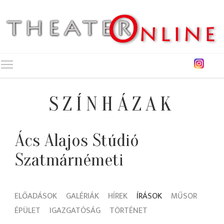
Toggle main menu visibility
SZÍNHÁZAK
Ács Alajos Stúdió
Szatmárnémeti
ELŐADÁSOK
GALÉRIÁK
HÍREK
ÍRÁSOK
MŰSOR
ÉPÜLET
IGAZGATÓSÁG
TÖRTÉNET