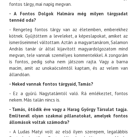
fontos tárgy, mai napig megvan.
- A Fontos Dolgok Halmára még milyen tárgyadat
tennéd oda?
- Rengeteg fontos tárgy van az életemben, emberekhez
kötnek. Gyűjtöttem a leveleket, a képeslapokat, amiket az
ismerőseimmel váltottam. Aztán a magyartanárom, Salamon
András tanár úr által kijavított magyardolgozatom mind
megvan, tele vannak személyes kommentekkel. A zongorám
is fontos, pedig soha nem játszom rajta. Vagy a barna
macim, amit az unokaöcsémtől kaptam, és az velem van
állandóan.
- Neked vannak fontos tárgyaid, Tamás?
- Ez a gyűrű. Nagytatámtól való. Rá emlékeztet, fontos
nekem. Más talán nincs is.
- Tamás, ötödik éve vagy a Harag György Társulat tagja.
Említenél olyan szakmai pillanatokat, amelyek fontos
állomások voltak számodra?
- A Ludas Matyi volt az első ilyen szerepem, legalábbis