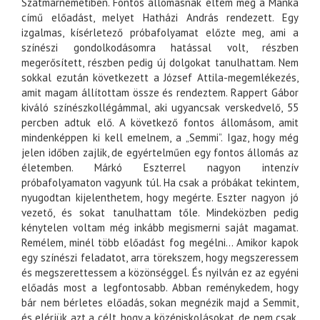
Szatmárnémetiben. Fontos állomásnak éltem meg a Manka
című előadást, melyet Hatházi András rendezett. Egy
izgalmas, kísérletező próbafolyamat előzte meg, ami a
színészi gondolkodásomra hatással volt, részben
megerősített, részben pedig új dolgokat tanulhattam. Nem
sokkal ezután következett a József Attila-megemlékezés,
amit magam állítottam össze és rendeztem. Rappert Gábor
kiváló színészkollégámmal, aki ugyancsak verskedvelő, 55
percben adtuk elő. A következő fontos állomásom, amit
mindenképpen ki kell emelnem, a „Semmi”. Igaz, hogy még
jelen időben zajlik, de egyértelműen egy fontos állomás az
életemben. Márkó Eszterrel nagyon intenzív
próbafolyamaton vagyunk túl. Ha csak a próbákat tekintem,
nyugodtan kijelenthetem, hogy megérte. Eszter nagyon jó
vezető, és sokat tanulhattam tőle. Mindeközben pedig
kénytelen voltam még inkább megismerni saját magamat.
Remélem, minél több előadást fog megélni… Amikor kapok
egy színészi feladatot, arra törekszem, hogy megszeressem
és megszerettessem a közönséggel. És nyilván ez az egyéni
előadás most a legfontosabb. Abban reménykedem, hogy
bár nem bérletes előadás, sokan megnézik majd a Semmit,
és elérjük azt a célt, hogy a középiskolásokat, de nem csak,