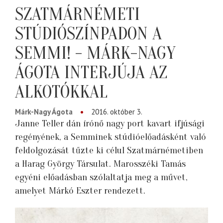
SZATMÁRNÉMETI
STÚDIÓSZÍNPADON A
SEMMI! - MÁRK-NAGY
ÁGOTA INTERJÚJA AZ
ALKOTÓKKAL
Márk-Nagy Ágota
2016. október 3.
Janne Teller dán írónő nagy port kavart ifjúsági
regényének, a Semminek stúdióelőadásként való
feldolgozását tűzte ki célul Szatmárnémetiben
a Harag György Társulat. Marosszéki Tamás
egyéni előadásban szólaltatja meg a művet,
amelyet Márkó Eszter rendezett.