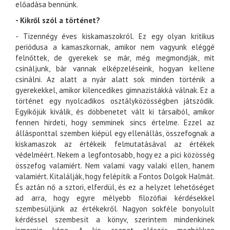
előadása bennünk.
- Kikről szól a történet?
- Tizennégy éves kiskamaszokról. Ez egy olyan kritikus
periódusa a kamaszkornak, amikor nem vagyunk eléggé
felnőttek, de gyerekek se már, még megmondják, mit
csináljunk, bár vannak elképzeléseink, hogyan kellene
csinálni. Az alatt a nyár alatt sok minden történik a
gyerekekkel, amikor kilencedikes gimnazistákká válnak. Ez a
történet egy nyolcadikos osztályközösségben játszódik.
Egyikőjük kiválik, és döbbenetet vált ki társaiból, amikor
fennen hirdeti, hogy semminek sincs értelme. Ezzel az
állásponttal szemben kiépül egy ellenállás, összefognak a
kiskamaszok az értékeik felmutatásával az értékek
védelméért. Nekem a legfontosabb, hogy ez a pici közösség
összefog valamiért. Nem valami vagy valaki ellen, hanem
valamiért. Kitalálják, hogy felépítik a Fontos Dolgok Halmát.
És aztán nő a sztori, elferdül, és ez a helyzet lehetőséget
ad arra, hogy egyre mélyebb filozófiai kérdésekkel
szembesüljünk az értékekről. Nagyon sokféle bonyolult
kérdéssel szembesít a könyv, szerintem mindenkinek