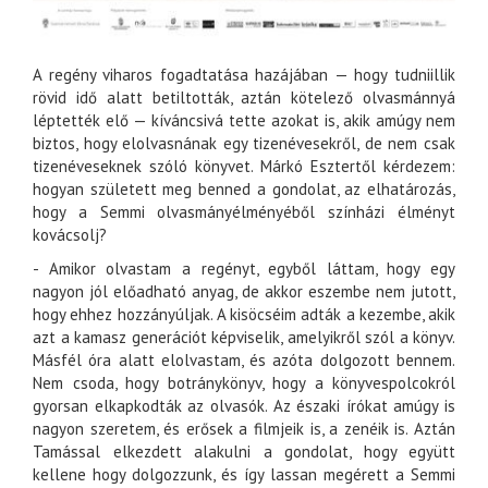
A regény viharos fogadtatása hazájában — hogy tudniillik
rövid idő alatt betiltották, aztán kötelező olvasmánnyá
léptették elő — kíváncsivá tette azokat is, akik amúgy nem
biztos, hogy elolvasnának egy tizenévesekről, de nem csak
tizenéveseknek szóló könyvet. Márkó Esztertől kérdezem:
hogyan született meg benned a gondolat, az elhatározás,
hogy a Semmi olvasmányélményéből színházi élményt
kovácsolj?
- Amikor olvastam a regényt, egyből láttam, hogy egy
nagyon jól előadható anyag, de akkor eszembe nem jutott,
hogy ehhez hozzányúljak. A kisöcséim adták a kezembe, akik
azt a kamasz generációt képviselik, amelyikről szól a könyv.
Másfél óra alatt elolvastam, és azóta dolgozott bennem.
Nem csoda, hogy botránykönyv, hogy a könyvespolcokról
gyorsan elkapkodták az olvasók. Az északi írókat amúgy is
nagyon szeretem, és erősek a filmjeik is, a zenéik is. Aztán
Tamással elkezdett alakulni a gondolat, hogy együtt
kellene hogy dolgozzunk, és így lassan megérett a Semmi