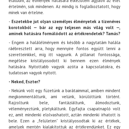
elaludni, az élmények hatására elkezdtem agyalni az élet
értelmén, sok mindenen. Az mindig is foglalkoztatott, hogy
minek van értelme.
-
Eszetekbe jut olyan személyes élményetek a tizenéves
korotokból — bár az egy teljesen más világ volt —,
aminek hatására formálódott az értékrendetek? Tamás?
- Engem a halálélményem és később a nagytatám halála
ráébresztett arra, hogy mennyire fontos együtt lenni a
szeretteinkkel, míg itt vagyunk. A pillanat fontossága,
megélése kristályosodott ki bennem ezen élmények
hatására. Nyitottabb vagyok azóta a kapcsolatokra, és
tudatosan vagyok nyitott.
- Neked, Eszter?
- Nekünk volt egy füzetünk a barátaimmal, amiben mindent
megkommentáltunk, ami velünk, körülöttünk történt.
Rajzoltunk bele, fantáziáltunk, álmodoztunk,
véleményeztünk, pletykáltunk. Egyfajta csapatnapló volt
ez, amit mindenki elolvashatott, aztán mindenki írhatott is
bele. Ezen a „felületen” kristályosodtak ki az értékek,
amelyek mentén kialakítottuk az értékrendünket. Ez egy