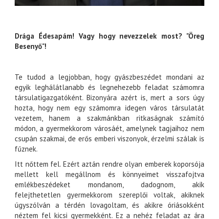
Drága Édesapám! Vagy hogy nevezzelek most? "Öreg
Besenyő"!
Te tudod a legjobban, hogy gyászbeszédet mondani az
egyik leghálátlanabb és legnehezebb feladat számomra
társulatigazgatóként. Bizonyára azért is, mert a sors úgy
hozta, hogy nem egy számomra idegen város társulatát
vezetem, hanem a szakmánkban ritkaságnak számító
módon, a gyermekkorom városáét, amelynek tagjaihoz nem
csupán szakmai, de erős emberi viszonyok, érzelmi szálak is
fűznek.
Itt nőttem fel. Ezért aztán rendre olyan emberek koporsója
mellett kell megállnom és könnyeimet visszafojtva
emlékbeszédeket mondanom, dadognom, akik
felejthetetlen gyermekkorom szereplői voltak, akiknek
úgyszólván a térdén lovagoltam, és akikre óriásokként
néztem fel kicsi gyermekként. Ez a nehéz feladat az ára