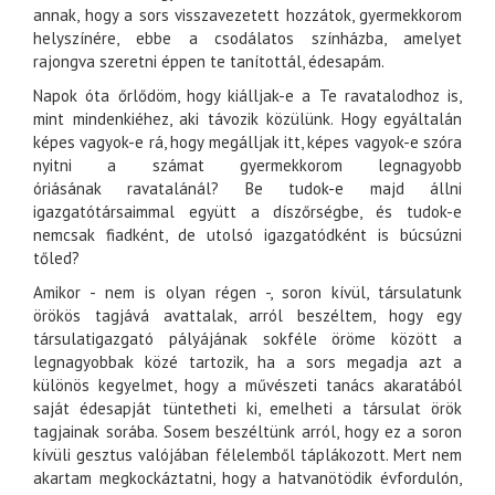
annak, hogy a sors visszavezetett hozzátok, gyermekkorom
helyszínére, ebbe a csodálatos színházba, amelyet
rajongva szeretni éppen te tanítottál, édesapám.
Napok óta őrlődöm, hogy kiálljak-e a Te ravatalodhoz is,
mint mindenkiéhez, aki távozik közülünk. Hogy egyáltalán
képes vagyok-e rá, hogy megálljak itt, képes vagyok-e szóra
nyitni a számat gyermekkorom legnagyobb
óriásának ravatalánál? Be tudok-e majd állni
igazgatótársaimmal együtt a díszőrségbe, és tudok-e
nemcsak fiadként, de utolsó igazgatódként is búcsúzni
tőled?
Amikor - nem is olyan régen -, soron kívül, társulatunk
örökös tagjává avattalak, arról beszéltem, hogy egy
társulatigazgató pályájának sokféle öröme között a
legnagyobbak közé tartozik, ha a sors megadja azt a
különös kegyelmet, hogy a művészeti tanács akaratából
saját édesapját tüntetheti ki, emelheti a társulat örök
tagjainak sorába. Sosem beszéltünk arról, hogy ez a soron
kívüli gesztus valójában félelemből táplákozott. Mert nem
akartam megkockáztatni, hogy a hatvanötödik évfordulón,