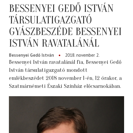
BESSENYEI GEDŐ ISTVÁN
TÁRSULATIGAZGATÓ
GYÁSZBESZÉDE BESSENYEI
ISTVÁN RAVATALÁNÁL
Bessenyei Gedő István
2018. november 2.
Bessenyei István ravatalánál fia, Bessenyei Gedő
István társulatigazgató mondott
emlékbeszédet 2018 november 1-én, 12 órakor, a
Szatmárnémeti Északi Színház előcsarnokában.