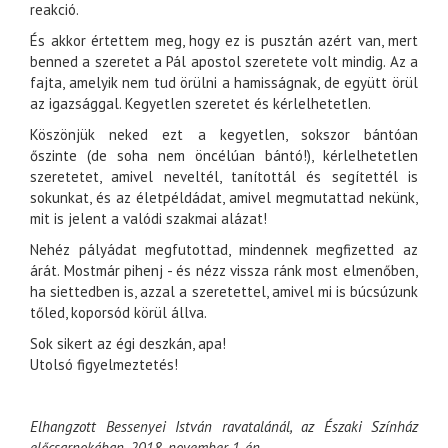
reakció.
És akkor értettem meg, hogy ez is pusztán azért van, mert
benned a szeretet a Pál apostol szeretete volt mindig. Az a
fajta, amelyik nem tud örülni a hamisságnak, de együtt örül
az igazsággal. Kegyetlen szeretet és kérlelhetetlen.
Köszönjük neked ezt a kegyetlen, sokszor bántóan
őszinte (de soha nem öncélúan bántó!), kérlelhetetlen
szeretetet, amivel neveltél, tanítottál és segítettél is
sokunkat, és az életpéldádat, amivel megmutattad nekünk,
mit is jelent a valódi szakmai alázat!
Nehéz pályádat megfutottad, mindennek megfizetted az
árát. Mostmár pihenj - és nézz vissza ránk most elmenőben,
ha siettedben is, azzal a szeretettel, amivel mi is búcsúzunk
tőled, koporsód körül állva.
Sok sikert az égi deszkán, apa!
Utolsó figyelmeztetés!
Elhangzott Bessenyei István ravatalánál, az Északi Színház
előcsarnokában, 2018. november 1-én.