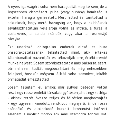
A nyers igazságért soha nem haragudtál meg te sem, de a
legszebben cicomázott, puha (vagy puhány) hamisság is
éktelen haragra gerjesztett. Mert hitted és tanítottad is
sokunknak, hogy merő hazugság az, hogy a színháznak
elválaszthatatlan velejárója volna az intrika, a fúrás, a
cselszövés, a sanda szándék, vagy akár a rosszmájú
pletyka.
Ezt unatkozó, dologtalan emberek olcsó és buta
önszórakoztatásának tekintetted mind, akik értékes
tálentumaikat pazarolják és tékozolják erre, értékteremtő
munka helyett. Sosem szórakoztatott a más balsorsa, ezért,
bár nehezen tudtál megbocsájtani és még nehezebben
felejteni, bosszút mégsem álltál soha semmiért, inkább
önmagadat emésztetted.
Sosem felejtem el, amikor, már súlyos betegen vettél
részt egy rossz emlékű társulati gyűlésen, ahol egy kolléga
- akinek tettét övezze teljes és föltétlen megbocsájtás
- egy ügyesen kimódolt, rendkívül megnyerő, ámde rossz
szándékú és alakoskodó, burkolt kirohanást intézett
ellenem, s implicit módon sok más, számodra fontos, sőt,