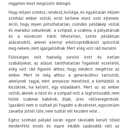
reggelen most megszűnt dobogni.
Hogy milyen színész, rendező, kolléga, és egyáltalán milyen
színházi ember voltál, erről kellene most szót ejtenem.
Arról, hogy miyen pótolhatatlan, csöndes példakép voltál
és maradsz sokunknak: a színpad, a szakma, a pályatársak
és a művészet iránti hihetetlen, szinte példátlan
alázatodról, amivel ezernyi erkölcsprédikációt spóroltál
meg nekem, mint igazgatódnak. Mert elég volt rád mutatni.
Fölösleges volt hajnalig sorolni írott és íratlan
szabályokat, az alázat taníthatatlan fogalmát ecsetelni,
elég volt rád figyelni ahhoz, hogy mindezt megértse az
ember. Mert te még ahhoz a generációhoz tartoztál,
amelynek tagjai, mint annyiszor mesélted, a kórházból is
kiszöktek, ha kellett, egy előadásért. Mert az az ember
voltál, akinek a néző és a színpad volt a legfontosabb, nem
holmi szakmai babérok, díjak, üres vállveregetések.
Igazából nem is tudtad jól fogadni a dicséretet, egyszerűen
zavarba jöttél tőle, nem tudtál mit kezdeni vele...
Egész színházi pályád során egyre távolabb került tőled
mindenféle önzés és egyre inkább sajátoddá vált az