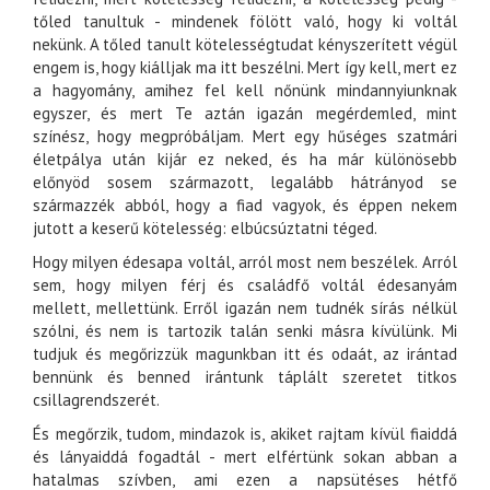
tőled tanultuk - mindenek fölött való, hogy ki voltál
nekünk. A tőled tanult kötelességtudat kényszerített végül
engem is, hogy kiálljak ma itt beszélni. Mert így kell, mert ez
a hagyomány, amihez fel kell nőnünk mindannyiunknak
egyszer, és mert Te aztán igazán megérdemled, mint
színész, hogy megpróbáljam. Mert egy hűséges szatmári
életpálya után kijár ez neked, és ha már különösebb
előnyöd sosem származott, legalább hátrányod se
származzék abból, hogy a fiad vagyok, és éppen nekem
jutott a keserű kötelesség: elbúcsúztatni téged.
Hogy milyen édesapa voltál, arról most nem beszélek. Arról
sem, hogy milyen férj és családfő voltál édesanyám
mellett, mellettünk. Erről igazán nem tudnék sírás nélkül
szólni, és nem is tartozik talán senki másra kívülünk. Mi
tudjuk és megőrizzük magunkban itt és odaát, az irántad
bennünk és benned irántunk táplált szeretet titkos
csillagrendszerét.
És megőrzik, tudom, mindazok is, akiket rajtam kívül fiaiddá
és lányaiddá fogadtál - mert elfértünk sokan abban a
hatalmas szívben, ami ezen a napsütéses hétfő