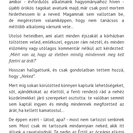
amikor - évfordulós alkalmaink hagyományaihoz híven -
újabb örökös tagokat avatunk majd, már csak post mortem
hirdethessem ki a neved. Magamnak sem vallottam be,
de megéreztem valamiképpen, hogy nem tanácsos a
méltóbb alkalomig várnunk vele...
Utolsó heteidben, ami alatt minden éjszakát a kórházban
töltöttem veled, emlékszel, egyszer rám néztél, és minden
előzmény vagy utólagos kommentár nélkül azt kérdezted:
„
Miért van az, hogy az életben mindig mindennek meg kell
fizetni az árát?
”
Hosszan hallgattunk, és csak gondolatban tettem hozzá,
hogy:
„Neked”
.
Mert míg sokan körülötted könnyen kaptunk lehetőségeket,
sőt, ajándékokat az élettől, a fenti rendező rád a nehéz
küzdelmekkel járó szerepeket osztotta: te valóban semmit
sem kaptál ingyen és mindig mindennek megfizetted az
árát, ha kellett kamatostul...
De éppen ezért - látod, apa? - most nem tartozol senkinek
sem. Most csak mi tartozunk mindannyian neked, akik itt
állunk a ravatalodnál. Te pedig az Értől az óceánig eljutni