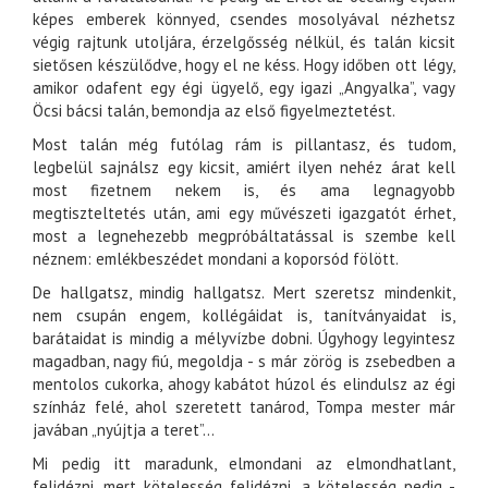
képes emberek könnyed, csendes mosolyával nézhetsz
végig rajtunk utoljára, érzelgősség nélkül, és talán kicsit
sietősen készülődve, hogy el ne késs. Hogy időben ott légy,
amikor odafent egy égi ügyelő, egy igazi „Angyalka”, vagy
Öcsi bácsi talán, bemondja az első figyelmeztetést.
Most talán még futólag rám is pillantasz, és tudom,
legbelül sajnálsz egy kicsit, amiért ilyen nehéz árat kell
most fizetnem nekem is, és ama legnagyobb
megtiszteltetés után, ami egy művészeti igazgatót érhet,
most a legnehezebb megpróbáltatással is szembe kell
néznem: emlékbeszédet mondani a koporsód fölött.
De hallgatsz, mindig hallgatsz. Mert szeretsz mindenkit,
nem csupán engem, kollégáidat is, tanítványaidat is,
barátaidat is mindig a mélyvízbe dobni. Úgyhogy legyintesz
magadban, nagy fiú, megoldja - s már zörög is zsebedben a
mentolos cukorka, ahogy kabátot húzol és elindulsz az égi
színház felé, ahol szeretett tanárod, Tompa mester már
javában „nyújtja a teret”...
Mi pedig itt maradunk, elmondani az elmondhatlant,
felidézni, mert kötelesség felidézni, a kötelesség pedig -