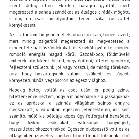
szent dolog ellen. Éktelen haragra gyúltál, mert
megérezted a sanda szándékot az álságos cirádák mögött,
s míg én csak mosolyogtam, téged fizikai rosszullét
környékezett.
Azt is tudtam, hogy nem elsősorban miattam, hanem azért,
mert mindig zsigerből megérezted és megvetetted a
mindenféle hátsószándékokat, és szívből gyűlöltél minden
romboló energiát magad körül. Gazdálkodó, földművelő
emberek utódaként, hitted, hogy építeni, ültetni, gondozni,
fejleszteni születtünk, jól vagy rosszul, de mindig törekedni
arra, hogy hozzátegyünk valamit szűkebb és tágabb
környezetünkhöz, végsősoron az egész világhoz.
Napokig beteg voltál az eset után, én pedig szinte
hitetlenkedve néztem, hogy a mindennapi kis aljasságoknak
ez az aprócska, a színház világában sajnos annyira
megszokott, s valójában egészen jelentéktelen, mit sem
számító, múló kis példája képes úgy felforgatni bensődet,
hogy fizikai reakciókat, valóságos hányingert,
rosszullétet okozzon neked. Egészen elképesztő volt ez az
átlagember ízléséhez mérten hihetetlenül túlzónak tűnő