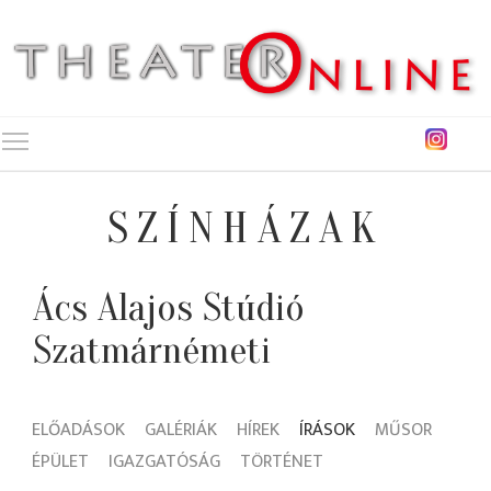
Toggle main menu visibility
SZÍNHÁZAK
Ács Alajos Stúdió
Szatmárnémeti
ELŐADÁSOK
GALÉRIÁK
HÍREK
ÍRÁSOK
MŰSOR
ÉPÜLET
IGAZGATÓSÁG
TÖRTÉNET