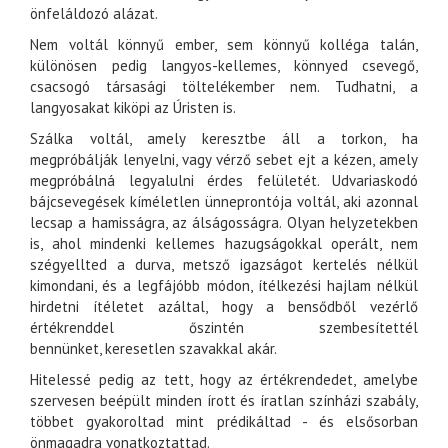
önfeláldozó alázat.
Nem voltál könnyű ember, sem könnyű kolléga talán,
különösen pedig langyos-kellemes, könnyed csevegő,
csacsogó társasági töltelékember nem. Tudhatni, a
langyosakat kiköpi az Úristen is.
Szálka voltál, amely keresztbe áll a torkon, ha
megpróbálják lenyelni, vagy vérző sebet ejt a kézen, amely
megpróbálná legyalulni érdes felületét. Udvariaskodó
bájcsevegések kíméletlen ünneprontója voltál, aki azonnal
lecsap a hamisságra, az álságosságra. Olyan helyzetekben
is, ahol mindenki kellemes hazugságokkal operált, nem
szégyellted a durva, metsző igazságot kertelés nélkül
kimondani, és a legfájóbb módon, ítélkezési hajlam nélkül
hirdetni ítéletet azáltal, hogy a bensődből vezérlő
értékrenddel őszintén szembesítettél
bennünket, keresetlen szavakkal akár.
Hitelessé pedig az tett, hogy az értékrendedet, amelybe
szervesen beépült minden írott és íratlan színházi szabály,
többet gyakoroltad mint prédikáltad - és elsősorban
önmagadra vonatkoztattad.