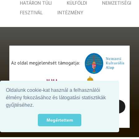
HATÁRON TÚLI
KÜLFÖLDI
NEMZETISÉGI
FESZTIVÁL
INTÉZMÉNY
Az oldal megjelenését támogatja:
Oldalunk cookie-kat használ a felhasználói
élmény fokozásához és látogatási statisztikák
gyűjtéséhez.
Megértettem