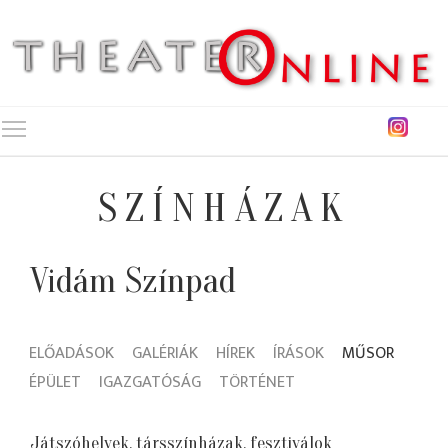
Toggle main menu visibility
SZÍNHÁZAK
Vidám Színpad
ELŐADÁSOK
GALÉRIÁK
HÍREK
ÍRÁSOK
MŰSOR
ÉPÜLET
IGAZGATÓSÁG
TÖRTÉNET
Játszóhelyek, társszínházak, fesztiválok