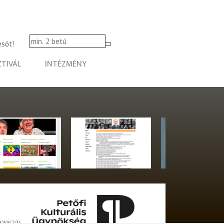
esőt!
ZTIVÁL
INTÉZMÉNY