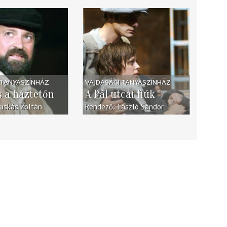
 TANYASZÍNHÁZ
VAJDASÁGI TANYASZÍNHÁZ
 a háztetőn
A Pál utcai fiúk
uskás Zoltán
Rendező
László Sándor