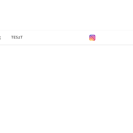
g
TESzT