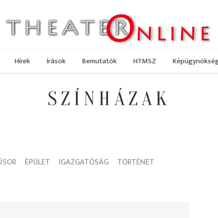
Hírek
Írások
Bemutatók
HTMSZ
Képügynöksé
SZÍNHÁZAK
z
ŰSOR
ÉPÜLET
IGAZGATÓSÁG
TÖRTÉNET