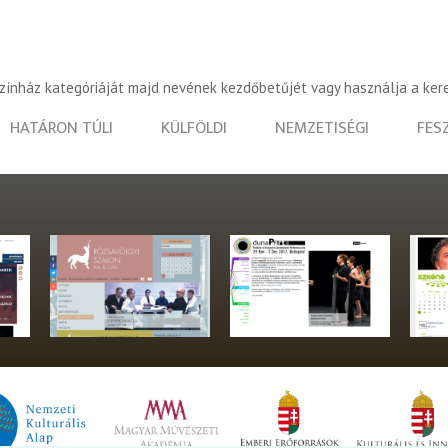
színház kategóriáját majd nevének kezdőbetűjét vagy használja a ker
HATÁRON TÚLI
KÜLFÖLDI
NEMZETISÉGI
FES