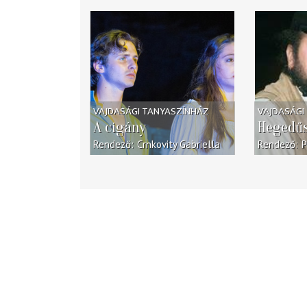
VAJDASÁGI TANYASZÍNHÁZ
VAJDASÁGI
A cigány
Hegedűs
Rendező
Crnkovity Gabriella
Rendező
P