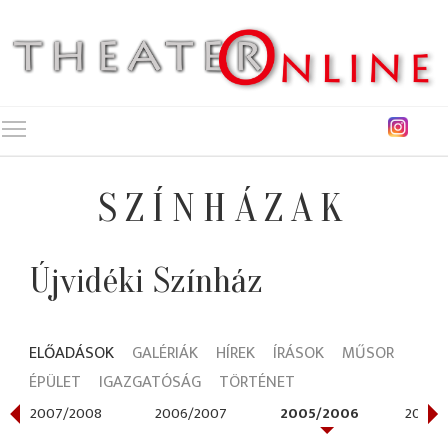
Toggle main menu visibility
SZÍNHÁZAK
Újvidéki Színház
ELŐADÁSOK
GALÉRIÁK
HÍREK
ÍRÁSOK
MŰSOR
ÉPÜLET
IGAZGATÓSÁG
TÖRTÉNET
2007/2008
2006/2007
2005/2006
2004/