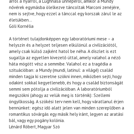
arról a nyárról, a Lughnasa ünnepéről, amikor a Mundy
nővérek egymásba ölelkezve táncoltak Marconi zenéjére,
nem is sejtve, hogy ezzel a tánccal egy korszak zárul le az
életükben…
Góli Kornélia
A történet tulajdonképpen egy laboratóriumi mese – a
helyszín és a helyzet teljesen elkülönül a civilizációtól,
amely csak külső zajként hatol be néha. A díszlet is ezt
sugallja az egyetlen kivezető úttal, amely valahol a néző
háta mögött vész a semmibe. Valahol ez a tragédia a
szituációban: a Mundy (mundi, latinul: a világé) család
minden tagja ki szeretne szökni innen, miközben sejti, hogy
odakint sokkal kegyetlenebb, és hogy a család biztonságát
semmi sem pótolja a civilizációban. A laboratóriumból
megszökni (ahogy az velük meg is történik): Szellemi
öngyilkosság. A szökési terv nem kell, hogy váratlanul érjen
bennünket: egész idő alatt jelen van minden szereplőben a
romantikus sóvárgás egy másik hely iránt, legyen az aratási
bál, vagy egy pogány kolónia.
Lénárd Róbert, Magyar Szó