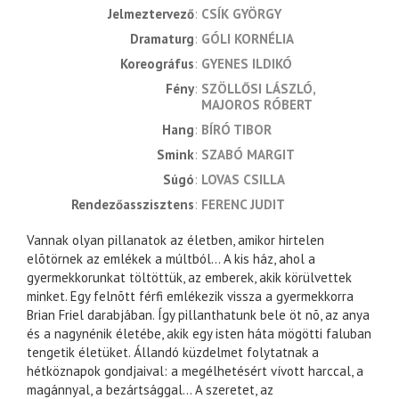
jelmeztervező
CSÍK GYÖRGY
dramaturg
GÓLI KORNÉLIA
koreográfus
GYENES ILDIKÓ
fény
SZÖLLŐSI LÁSZLÓ
MAJOROS RÓBERT
hang
BÍRÓ TIBOR
smink
SZABÓ MARGIT
súgó
LOVAS CSILLA
rendezőasszisztens
FERENC JUDIT
Vannak olyan pillanatok az életben, amikor hirtelen
elõtörnek az emlékek a múltból… A kis ház, ahol a
gyermekkorunkat töltöttük, az emberek, akik körülvettek
minket. Egy felnõtt férfi emlékezik vissza a gyermekkorra
Brian Friel darabjában. Így pillanthatunk bele öt nõ, az anya
és a nagynénik életébe, akik egy isten háta mögötti faluban
tengetik életüket. Állandó küzdelmet folytatnak a
hétköznapok gondjaival: a megélhetésért vívott harccal, a
magánnyal, a bezártsággal… A szeretet, az