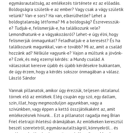
egymásrautaltság, az emlékezés története ez az elõadás.
Boldogságra születik-e az ember? Vagy csak a vágy születik
velünk? Van-e sors? Ha van, elkerülhetőe? Lehet a
boldogtalanság létforma? Mi a boldogság? Észrevesszük-
e? Tudjuk-e, felismerjük-e, ha találkozunk vele?
Lemondhatunk-e a vágyakozásról? Lehet-e úgy élni, hogy
felismerjük önmagunkat? Feladhatjuk-e a keresést? És ha
találkozunk magunkkal, van-e tovább? Mi az, amit a család
hozzánk ad? Nélküle vagyunk-e? Vajon a múltunk a jövőnk-
e? Ezek, és még ezernyi kérdés: a Mundy család. A
válaszokat keresve újabb és újabb kérdésekre bukkantam,
de úgy érzem, hogy a kérdés sokszor önmagában a válasz.
László Sándor
Vannak pillanatok, amikor úgy érezzük, teljesen oktalanul
törnek elő az emlékek. Elég csupán egy szó, egy dallam,
szín, illat, hogy megmozduljon agyunkban, vagy a
szívünkben, vagy éppen a kettő összjátékaként az, amit
emlékezésnek hívunk… Ezt a pillanatot ragadja meg Brian
Friel életrajzi ihletésű drámájában. Az emlékeken keresztül
beszél szeretetről, egymásrautaltságról, könnyekről… és