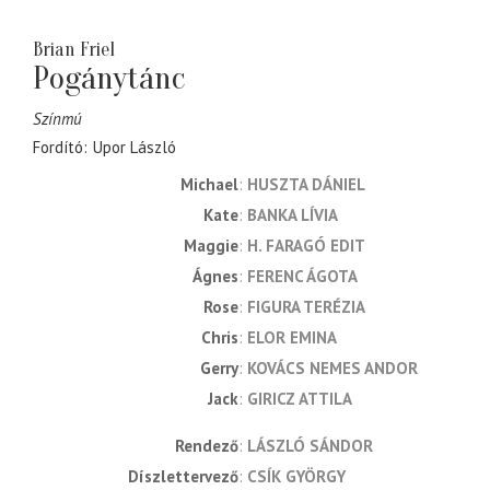
Brian Friel
Pogánytánc
Színmú
Fordító
Upor László
Michael
HUSZTA DÁNIEL
Kate
BANKA LÍVIA
Maggie
H. FARAGÓ EDIT
Ágnes
FERENC ÁGOTA
Rose
FIGURA TERÉZIA
Chris
ELOR EMINA
Gerry
KOVÁCS NEMES ANDOR
Jack
GIRICZ ATTILA
rendező
LÁSZLÓ SÁNDOR
díszlettervező
CSÍK GYÖRGY