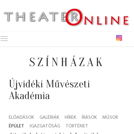
Toggle main menu visibility
SZÍNHÁZAK
Újvidéki Művészeti
Akadémia
ELŐADÁSOK
GALÉRIÁK
HÍREK
ÍRÁSOK
MŰSOR
ÉPÜLET
IGAZGATÓSÁG
TÖRTÉNET