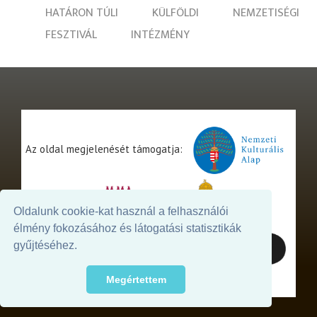
HATÁRON TÚLI
KÜLFÖLDI
NEMZETISÉGI
FESZTIVÁL
INTÉZMÉNY
Az oldal megjelenését támogatja:
Oldalunk cookie-kat használ a felhasználói
élmény fokozásához és látogatási statisztikák
gyűjtéséhez.
Megértettem