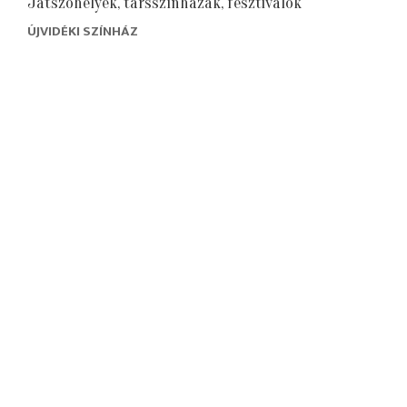
Játszóhelyek, társszínházak, fesztiválok
ÚJVIDÉKI SZÍNHÁZ