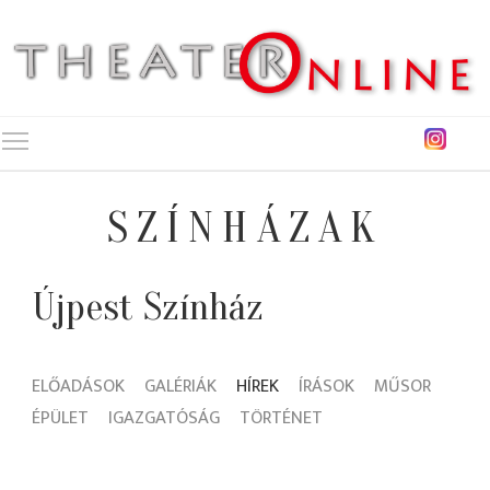
Toggle main menu visibility
SZÍNHÁZAK
Újpest Színház
ELŐADÁSOK
GALÉRIÁK
HÍREK
ÍRÁSOK
MŰSOR
ÉPÜLET
IGAZGATÓSÁG
TÖRTÉNET