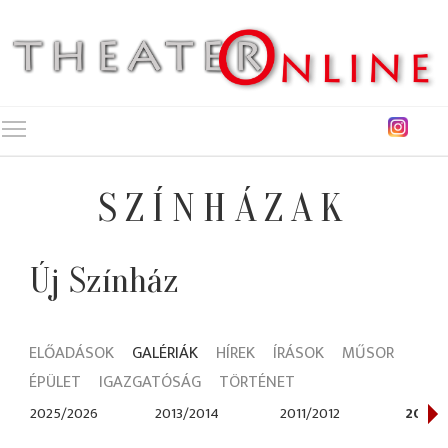
Toggle main menu visibility
SZÍNHÁZAK
Új Színház
ELŐADÁSOK
GALÉRIÁK
HÍREK
ÍRÁSOK
MŰSOR
ÉPÜLET
IGAZGATÓSÁG
TÖRTÉNET
2025/2026
2013/2014
2011/2012
2010/