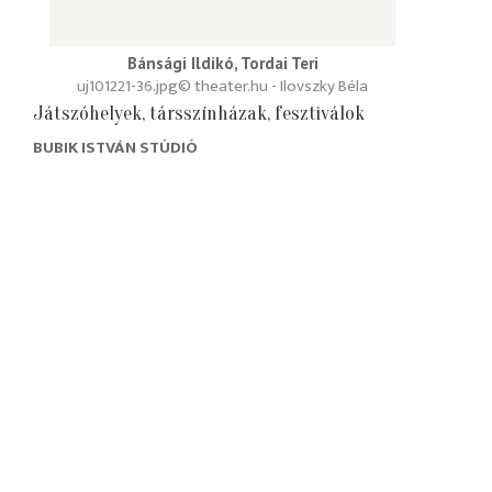
Bánsági Ildikó, Tordai Teri
uj101221-36.jpg
© theater.hu - Ilovszky Béla
Játszóhelyek, társszínházak, fesztiválok
BUBIK ISTVÁN STÚDIÓ