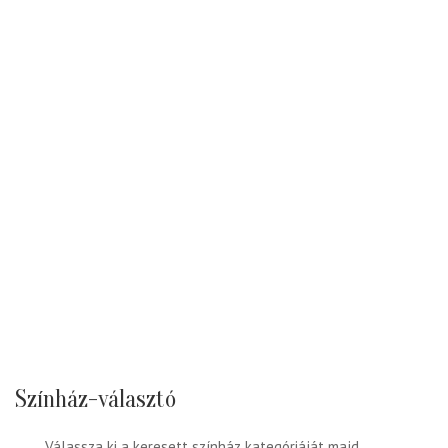
Színház-választó
Válassza ki a keresett színház kategóriáját majd