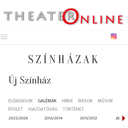
Toggle main menu visibility
SZÍNHÁZAK
Új Színház
ELŐADÁSOK
GALÉRIÁK
HÍREK
ÍRÁSOK
MŰSOR
ÉPÜLET
IGAZGATÓSÁG
TÖRTÉNET
2025/2026
2013/2014
2011/2012
2010/