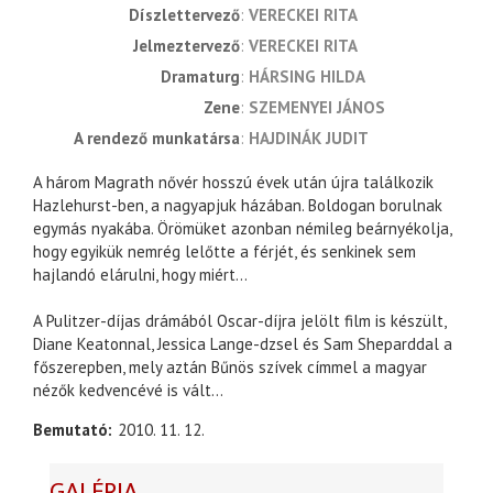
díszlettervező
VERECKEI RITA
jelmeztervező
VERECKEI RITA
dramaturg
HÁRSING HILDA
zene
SZEMENYEI JÁNOS
a rendező munkatársa
HAJDINÁK JUDIT
A három Magrath nővér hosszú évek után újra találkozik
Hazlehurst-ben, a nagyapjuk házában. Boldogan borulnak
egymás nyakába. Örömüket azonban némileg beárnyékolja,
hogy egyikük nemrég lelőtte a férjét, és senkinek sem
hajlandó elárulni, hogy miért…
A Pulitzer-díjas drámából Oscar-díjra jelölt film is készült,
Diane Keatonnal, Jessica Lange-dzsel és Sam Sheparddal a
főszerepben, mely aztán Bűnös szívek címmel a magyar
nézők kedvencévé is vált…
Bemutató
2010. 11. 12.
GALÉRIA