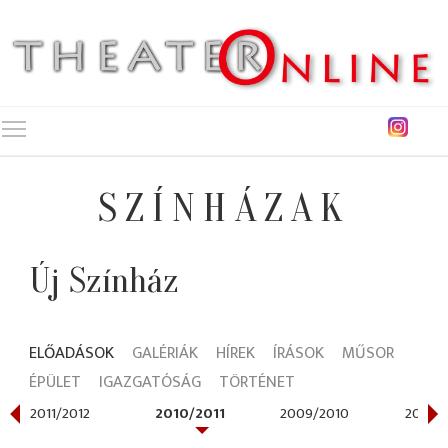
Toggle main menu visibility
SZÍNHÁZAK
Új Színház
ELŐADÁSOK
GALÉRIÁK
HÍREK
ÍRÁSOK
MŰSOR
ÉPÜLET
IGAZGATÓSÁG
TÖRTÉNET
2011/2012
2010/2011
2009/2010
2008/