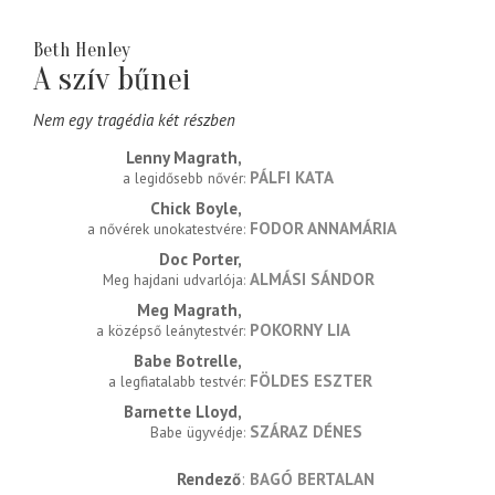
Beth Henley
A szív bűnei
Nem egy tragédia két részben
Lenny Magrath
PÁLFI KATA
a legidősebb nővér
Chick Boyle
FODOR ANNAMÁRIA
a nővérek unokatestvére
Doc Porter
ALMÁSI SÁNDOR
Meg hajdani udvarlója
Meg Magrath
POKORNY LIA
a középső leánytestvér
Babe Botrelle
FÖLDES ESZTER
a legfiatalabb testvér
Barnette Lloyd
SZÁRAZ DÉNES
Babe ügyvédje
rendező
BAGÓ BERTALAN