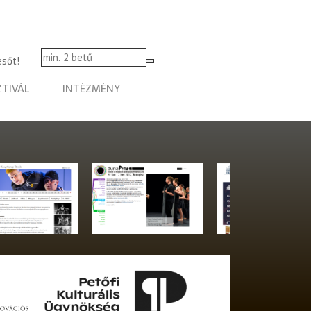
esőt!
ZTIVÁL
INTÉZMÉNY