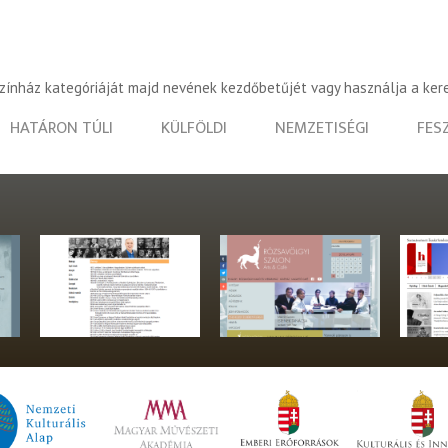
színház kategóriáját majd nevének kezdőbetűjét vagy használja a ker
HATÁRON TÚLI
KÜLFÖLDI
NEMZETISÉGI
FES