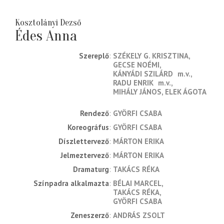
Kosztolányi Dezső
Édes Anna
Szereplő
SZÉKELY G. KRISZTINA
GECSE NOÉMI
KÁNYÁDI SZILÁRD
m.v.
RADU ENRIK
m.v.
MIHÁLY JÁNOS
ELEK ÁGOTA
rendező
GYÖRFI CSABA
koreográfus
GYÖRFI CSABA
díszlettervező
MÁRTON ERIKA
jelmeztervező
MÁRTON ERIKA
dramaturg
TAKÁCS RÉKA
színpadra alkalmazta
BÉLAI MARCEL
TAKÁCS RÉKA
GYÖRFI CSABA
zeneszerző
ANDRÁS ZSOLT