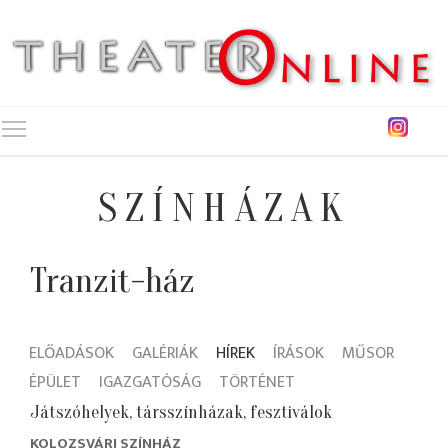
Toggle main menu visibility
SZÍNHÁZAK
Tranzit-ház
ELŐADÁSOK
GALÉRIÁK
HÍREK
ÍRÁSOK
MŰSOR
ÉPÜLET
IGAZGATÓSÁG
TÖRTÉNET
Játszóhelyek, társszínházak, fesztiválok
KOLOZSVÁRI SZÍNHÁZ