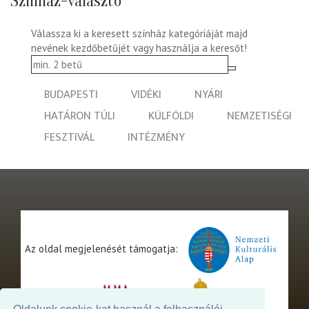
Színház-választó
Válassza ki a keresett színház kategóriáját majd
nevének kezdőbetűjét vagy használja a keresőt!
BUDAPESTI
VIDÉKI
NYÁRI
HATÁRON TÚLI
KÜLFÖLDI
NEMZETISÉGI
FESZTIVÁL
INTÉZMÉNY
Az oldal megjelenését támogatja: