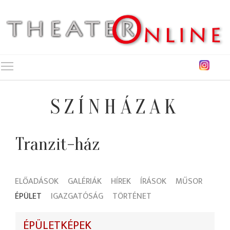
Toggle main menu visibility
SZÍNHÁZAK
Tranzit-ház
ELŐADÁSOK
GALÉRIÁK
HÍREK
ÍRÁSOK
MŰSOR
ÉPÜLET
IGAZGATÓSÁG
TÖRTÉNET
ÉPÜLETKÉPEK